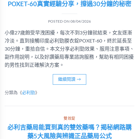
POXET-60真實經驗分享，撐過30分鐘的秘密
POSTED ON
08/04/2026
小偉27歲飽受早洩困擾，每次不到3分鐘就結束，女友逐漸
冷淡。直到接觸印度必利勁膜衣錠POXET-60，終於延長至
30分鐘，重拾自信。本文分享必利勁效果、服用注意事項、
副作用說明，以及好讚藥局專業諮詢服務，幫助有相同困擾
的男性找到正確解決方案。
繼續閱讀
→
分類為《
必利勁
》
雙效錠
必利吉藥局能買到真的雙效藥嗎？揭秘網路購
藥5大風險與辨識正品藥局公式