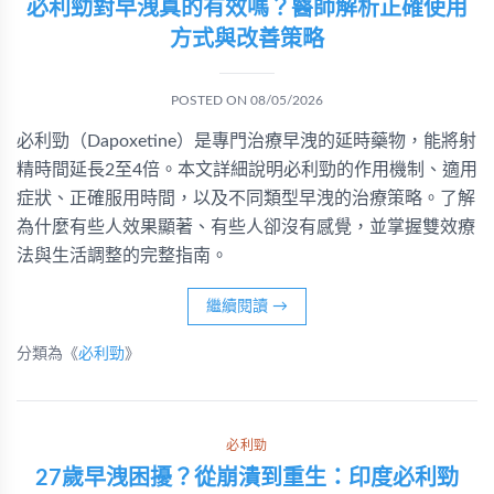
必利勁對早洩真的有效嗎？醫師解析正確使用
方式與改善策略
POSTED ON
08/05/2026
必利勁（Dapoxetine）是專門治療早洩的延時藥物，能將射
精時間延長2至4倍。本文詳細說明必利勁的作用機制、適用
症狀、正確服用時間，以及不同類型早洩的治療策略。了解
為什麼有些人效果顯著、有些人卻沒有感覺，並掌握雙效療
法與生活調整的完整指南。
繼續閱讀
→
分類為《
必利勁
》
必利勁
27歲早洩困擾？從崩潰到重生：印度必利勁