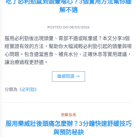
吃了必利勁感到頭暈噁心？3個實用方法幫你緩
解不適
POSTED ON
08/03/2026
服用必利勁後出現頭暈、胃部不適或眩暈感？本文分享3個
經實證有效的方法，幫助你大幅減輕必利勁引起的頭暈與噁
心問題。包含適當進食、補充水分、正確休息等實用建議，
讓治療過程更舒適。
繼續閱讀
→
分類為《
必利勁
》
用藥指南
服用樂威壯後頭痛怎麼辦？3分鐘快速舒緩技巧
與預防秘訣