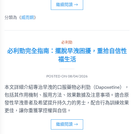
繼續閱讀
→
分類為《
威而鋼
》
必利勁
必利勁完全指南：擺脫早洩困擾，重拾自信性
福生活
POSTED ON
08/04/2026
本文詳細介紹專治早洩的口服藥物必利勁（Dapoxetine），
包括其作用機制、服用方法、效果數據及注意事項。適合原
發性早洩患者及希望提升持久力的男士，配合行為訓練效果
更佳，讓你重獲掌控權與自信。
繼續閱讀
→