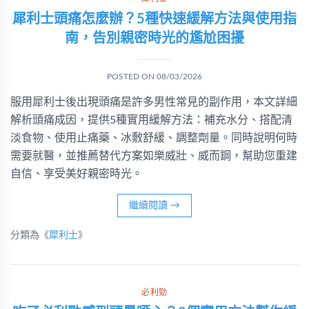
犀利士頭痛怎麼辦？5種快速緩解方法與使用指
南，告別親密時光的尷尬困擾
POSTED ON
08/03/2026
服用犀利士後出現頭痛是許多男性常見的副作用，本文詳細
解析頭痛成因，提供5種實用緩解方法：補充水分、搭配清
淡食物、使用止痛藥、冰敷舒緩、調整劑量。同時說明何時
需要就醫，並推薦替代方案如樂威壯、威而鋼，幫助您重建
自信、享受美好親密時光。
繼續閱讀
→
分類為《
犀利士
》
必利勁