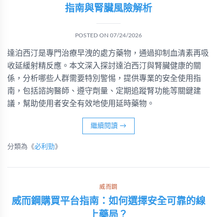
指南與腎臟風險解析
POSTED ON
07/24/2026
達泊西汀是專門治療早洩的處方藥物，通過抑制血清素再吸
收延緩射精反應。本文深入探討達泊西汀與腎臟健康的關
係，分析哪些人群需要特別警惕，提供專業的安全使用指
南，包括諮詢醫師、遵守劑量、定期追蹤腎功能等關鍵建
議，幫助使用者安全有效地使用延時藥物。
繼續閱讀
→
分類為《
必利勁
》
威而鋼
威而鋼購買平台指南：如何選擇安全可靠的線
上藥局？