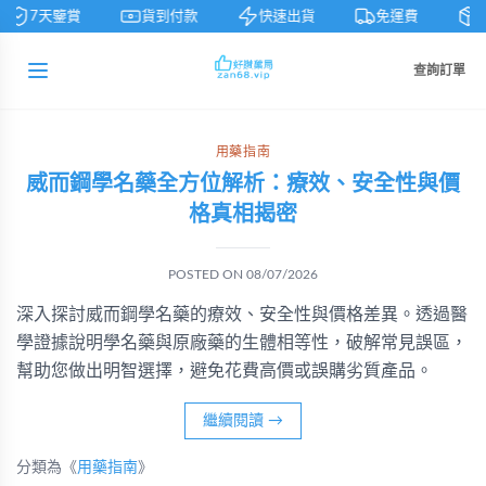
7天鑒賞
貨到付款
快速出貨
免運費
私
查詢訂單
用藥指南
威而鋼學名藥全方位解析：療效、安全性與價
格真相揭密
POSTED ON
08/07/2026
深入探討威而鋼學名藥的療效、安全性與價格差異。透過醫
學證據說明學名藥與原廠藥的生體相等性，破解常見誤區，
幫助您做出明智選擇，避免花費高價或誤購劣質產品。
繼續閱讀
→
分類為《
用藥指南
》