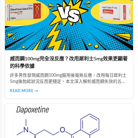
威而鋼100mg完全沒反應？改用犀利士5mg效果更顯著
的科學依據
許多男性發現威而鋼100mg服用後毫無反應，改用每日犀利士
5mg後勃起狀況反而更穩定。本文深入解析威而鋼失效的五大
主因，說明犀利士5mg每日錠的優勢，包括穩定血管反應、降
READ MORE →
低心理壓力、改善攝護腺問題等，並提供真實案例見證與專業
用藥建議。