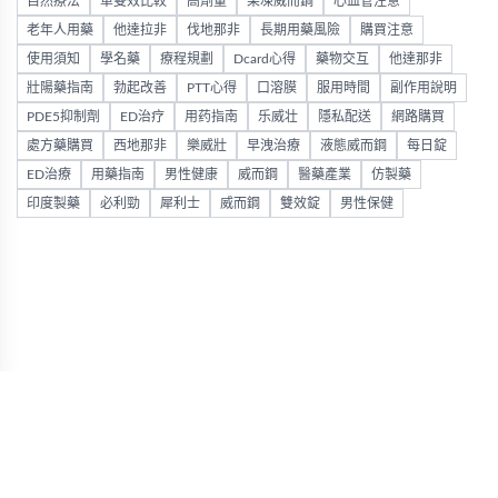
自然療法
單雙效比較
高劑量
果凍威而鋼
心血管注意
老年人用藥
他達拉非
伐地那非
長期用藥風險
購買注意
使用須知
學名藥
療程規劃
Dcard心得
藥物交互
他達那非
壯陽藥指南
勃起改善
PTT心得
口溶膜
服用時間
副作用說明
PDE5抑制劑
ED治疗
用药指南
乐威壮
隱私配送
網路購買
處方藥購買
西地那非
樂威壯
早洩治療
液態威而鋼
每日錠
ED治療
用藥指南
男性健康
威而鋼
醫藥產業
仿製藥
印度製藥
必利勁
犀利士
威而鋼
雙效錠
男性保健