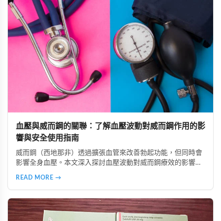
血壓與威而鋼的關聯：了解血壓波動對威而鋼作用的影
響與安全使用指南
威而鋼（西地那非）透過擴張血管來改善勃起功能，但同時會
影響全身血壓。本文深入探討血壓波動對威而鋼療效的影響，
分析低血壓、高血壓及血壓不穩定族群的使用風險，並提供真
READ MORE →
實案例參考。同時介紹正確安全的使用方法，包括用藥前測量
血壓、避免與降壓藥物併用、從低劑量開始等建議，幫助讀者
在兼顧安全的前提下提升性生活品質。