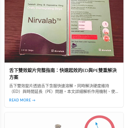
舌下雙效錠片完整指南：快速起效的ED與PE雙重解決
方案
舌下雙效錠片透過舌下含服快速溶解，同時解決硬度維持
（ED）與時間延長（PE）問題。本文詳細解析作用機制、使
用時機、注意事項、真偽辨識及好讚藥局的安全購買指南，助
READ MORE →
您正確使用並獲得最佳效果。