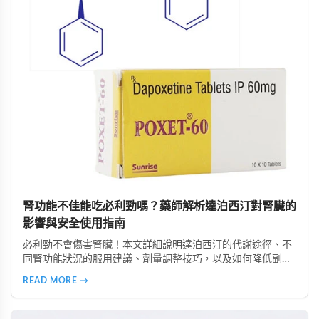
腎功能不佳能吃必利勁嗎？藥師解析達泊西汀對腎臟的
影響與安全使用指南
必利勁不會傷害腎臟！本文詳細說明達泊西汀的代謝途徑、不
同腎功能狀況的服用建議、劑量調整技巧，以及如何降低副作
用。由專業好讚藥局藥師提供完整用藥指南，幫助腎功能不佳
READ MORE →
者安全使用必利勁改善早洩問題。