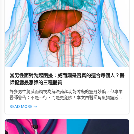
當男性面對勃起困擾：威而鋼是否真的適合每個人？醫
師揭露最忌諱的三種體質
許多男性將威而鋼視為解決勃起功能障礙的靈丹妙藥，但專業
醫師警告：不是不行，而是更危險！本文由醫師角度揭露威而
鋼最忌諱的三種體質：心血管疾病患者、中風病史者、嚴重肝
READ MORE →
腎功能不全者。了解這些風險，掌握安全使用原則，避免誤用
造成健康危害。