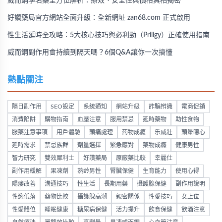
威而鋼學名藥全方位解析：療效、安全性與價格真相揭密
好讚藥局官方網站全面升級：全新網址 zan68.com 正式啟用
性生活延時全攻略：5大核心技巧與必利勁（Priligy）正確使用指南
威而鋼副作用會持續到隔天嗎？6個Q&A讓你一次搞懂
熱點關注
隔日副作用
SEO設定
系統通知
網站升級
詐騙辨識
電商促銷
消費陷阱
購物指南
血壓注意
服用禁忌
延時藥物
助性食物
服藥注意事項
用戶體驗
頭痛處理
药物成瘾
乐威壯
頭暈噁心
延時需求
禁忌族群
劑量選擇
緊急應對
藥物成癮
健康男性
智力研究
雙效犀利士
好讚藥局
原廠藥比較
幸麗仕
副作用緩解
果凍劑
熟齡男性
腎臟保健
生育能力
使用心得
陽痿改善
溝通技巧
性生活
長期用藥
攝護腺保健
副作用說明
性慾低落
藥物比較
攝護腺高潮
親密關係
性愛技巧
女上位
性愛體位
睡眠健康
糖尿病保健
活力提升
飲食保健
飲酒注意