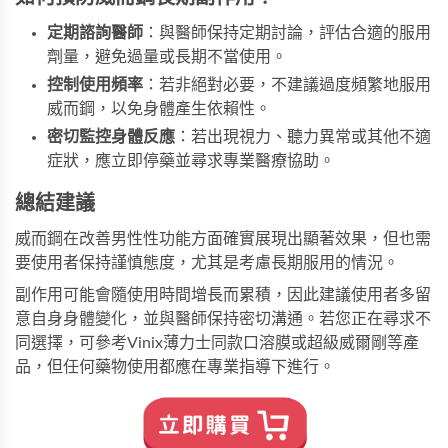
定期諮詢醫師
：與醫師保持定期討論，評估合適的服用
劑量，避免過量或長期不當使用。
控制使用頻率
：若非絕對必要，不建議過度頻繁地服用
威而鋼，以免身體產生依賴性。
密切監控身體反應
：若出現視力、聽力異常或其他不適
症狀，應立即停藥並尋求專業醫療協助。
總結建議
威而鋼在改善男性性功能方面確實展現出顯著效果，但也需
要使用者保持謹慎態度，尤其是考慮長期服用的情況。
副作用可能會隨使用時間增長而累積，因此建議使用者多留
意自身身體變化，並與醫師保持密切溝通。若您正在尋求不
同選擇，可參考
Vinix薄力士同款口溶膜
或
超級威爾剛
等產
品，但任何藥物使用都應在專業指導下進行。