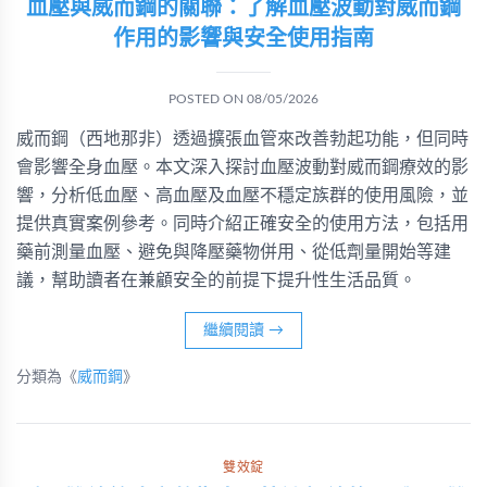
血壓與威而鋼的關聯：了解血壓波動對威而鋼
作用的影響與安全使用指南
POSTED ON
08/05/2026
威而鋼（西地那非）透過擴張血管來改善勃起功能，但同時
會影響全身血壓。本文深入探討血壓波動對威而鋼療效的影
響，分析低血壓、高血壓及血壓不穩定族群的使用風險，並
提供真實案例參考。同時介紹正確安全的使用方法，包括用
藥前測量血壓、避免與降壓藥物併用、從低劑量開始等建
議，幫助讀者在兼顧安全的前提下提升性生活品質。
繼續閱讀
→
分類為《
威而鋼
》
雙效錠