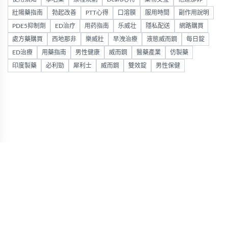
壯陽藥指南
勃起改善
PTT心得
口溶膜
服用時間
副作用說明
PDE5抑制劑
ED治疗
用药指南
乐威壮
隱私配送
網路購買
處方藥購買
西地那非
樂威壯
早洩治療
液態威而鋼
每日錠
ED治療
用藥指南
男性健康
威而鋼
醫藥產業
仿製藥
印度製藥
必利勁
犀利士
威而鋼
雙效錠
男性保健
Visa
Copyright 2026 ©
PayPal
Stripe
好讚藥局
MasterCard
官方店
Cash On Delivery