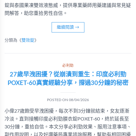
錠與泰國果凍雙效液態威，提供專業藥師用藥建議與常見疑
問解答，助您重拾男性自信。
繼續閱讀
→
分類為《
雙效錠
》
必利勁
27歲早洩困擾？從崩潰到重生：印度必利勁
POXET-60真實經驗分享，撐過30分鐘的秘密
POSTED ON
08/04/2026
小偉27歲飽受早洩困擾，每次不到3分鐘就結束，女友逐漸
冷淡。直到接觸印度必利勁膜衣錠POXET-60，終於延長至
30分鐘，重拾自信。本文分享必利勁效果、服用注意事項、
副作用說明，以及好讚藥局專業諮詢服務，幫助有相同困擾