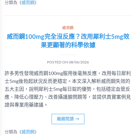
分類為《
威而鋼
》
威而鋼
威而鋼100mg完全沒反應？改用犀利士5mg效
果更顯著的科學依據
POSTED ON
08/06/2026
許多男性發現威而鋼100mg服用後毫無反應，改用每日犀利
士5mg後勃起狀況反而更穩定。本文深入解析威而鋼失效的
五大主因，說明犀利士5mg每日錠的優勢，包括穩定血管反
應、降低心理壓力、改善攝護腺問題等，並提供真實案例見
證與專業用藥建議。
繼續閱讀
→
分類為《
威而鋼
》