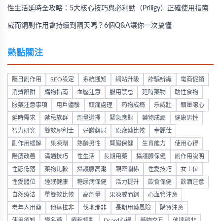
性生活延時全攻略：5大核心技巧與必利勁（Priligy）正確使用指南
威而鋼副作用會持續到隔天嗎？6個Q&A讓你一次搞懂
熱點關注
隔日副作用
SEO設定
系統通知
網站升級
詐騙辨識
電商促銷
消費陷阱
購物指南
血壓注意
服用禁忌
延時藥物
助性食物
服藥注意事項
用戶體驗
頭痛處理
药物成瘾
乐威壯
頭暈噁心
延時需求
禁忌族群
劑量選擇
緊急應對
藥物成癮
健康男性
智力研究
雙效犀利士
好讚藥局
原廠藥比較
幸麗仕
副作用緩解
果凍劑
熟齡男性
腎臟保健
生育能力
使用心得
陽痿改善
溝通技巧
性生活
長期用藥
攝護腺保健
副作用說明
性慾低落
藥物比較
攝護腺高潮
親密關係
性愛技巧
女上位
性愛體位
睡眠健康
糖尿病保健
活力提升
飲食保健
飲酒注意
自然療法
單雙效比較
高劑量
果凍威而鋼
心血管注意
老年人用藥
他達拉非
伐地那非
長期用藥風險
購買注意
使用須知
學名藥
療程規劃
Dcard心得
藥物交互
他達那非