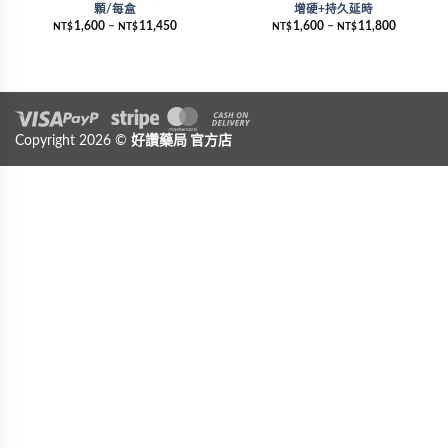
顆/每盒
增硬+持久延時
1,600
–
11,450
1,600
–
11,800
NT$
NT$
NT$
NT$
Visa
Copyright 2026 ©
PayPal
Stripe
好讚藥局
MasterCard
官方店
Cash On Delivery