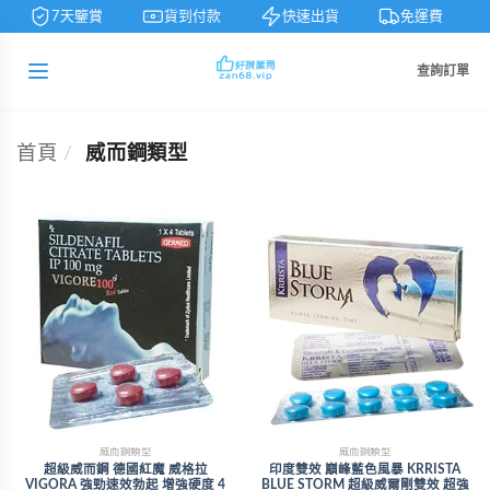
7天鑒賞
貨到付款
快速出貨
免運費
查詢訂單
首頁
/
威而鋼類型
威而鋼類型
威而鋼類型
超級威而鋼 德國紅魔 威格拉
印度雙效 巔峰藍色風暴 KRRISTA
VIGORA 強勁速效勃起 增強硬度 4
BLUE STORM 超級威爾剛雙效 超強