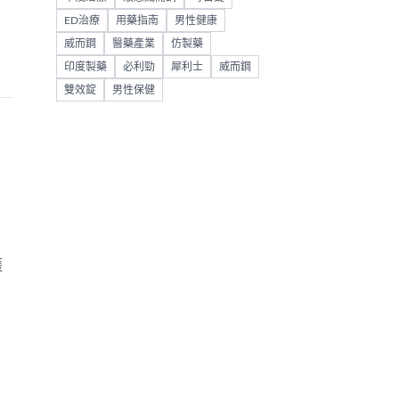
ED治療
用藥指南
男性健康
威而鋼
醫藥產業
仿製藥
印度製藥
必利勁
犀利士
威而鋼
雙效錠
男性保健
護