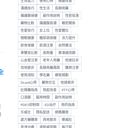
生育能力
使用心得
陽痿改善
，
溝通技巧
性生活
長期用藥
攝護腺保健
副作用說明
性慾低落
藥物比較
攝護腺高潮
親密關係
性愛技巧
女上位
性愛體位
睡眠健康
糖尿病保健
活力提升
飲食保健
飲酒注意
自然療法
單雙效比較
高劑量
果凍威而鋼
心血管注意
老年人用藥
他達拉非
伐地那非
長期用藥風險
購買注意
全
使用須知
學名藥
療程規劃
Dcard心得
藥物交互
他達那非
壯陽藥指南
勃起改善
PTT心得
口溶膜
服用時間
副作用說明
PDE5抑制劑
ED治疗
用药指南
原
乐威壮
隱私配送
網路購買
的
處方藥購買
西地那非
樂威壯
早洩治療
液態威而鋼
每日錠