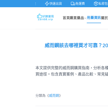
天鑒賞
貨到付款
快速出貨
免運費
私密包
用藥資訊
首頁
購買藥品
關
威而鋼該去哪裡買才可靠？2
本文提供完整的威而鋼購買指南，分析各
買途徑。包含真實案例、產品比較、常見
分類為《
威而鋼
》