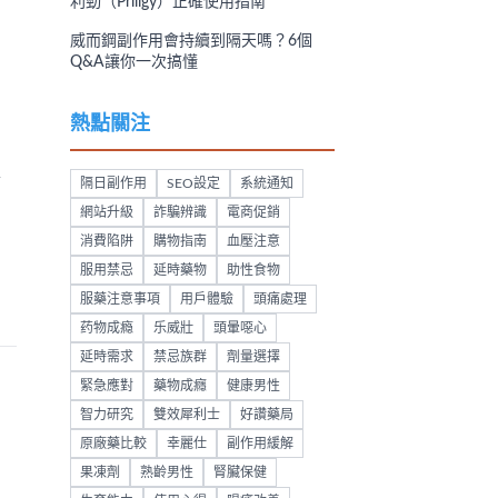
利勁（Priligy）正確使用指南
威而鋼副作用會持續到隔天嗎？6個
Q&A讓你一次搞懂
熱點關注
確
隔日副作用
SEO設定
系統通知
網站升級
詐騙辨識
電商促銷
消費陷阱
購物指南
血壓注意
服用禁忌
延時藥物
助性食物
服藥注意事項
用戶體驗
頭痛處理
药物成瘾
乐威壯
頭暈噁心
延時需求
禁忌族群
劑量選擇
緊急應對
藥物成癮
健康男性
智力研究
雙效犀利士
好讚藥局
原廠藥比較
幸麗仕
副作用緩解
果凍劑
熟齡男性
腎臟保健