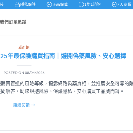
裝
隱私保護
正品保障
1對1諮詢
7天鑒賞
於我們
訂單追蹤
威而鋼
025年最保險購買指南｜避開偽藥風險、安心選擇
POSTED ON
08/04/2026
種購買管道的風險等級，揭露網路偽藥真相，並推薦安全可靠的
疑問解答，助您規避風險、保護隱私、安心購買正品威而鋼。
繼續閱讀
→