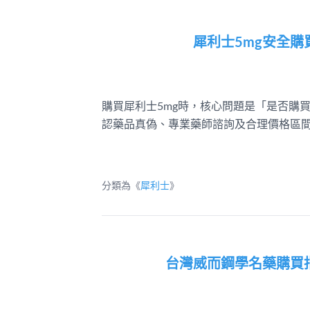
犀利士5mg安全
購買犀利士5mg時，核心問題是「是否購
認藥品真偽、專業藥師諮詢及合理價格區間
分類為《
犀利士
》
台灣威而鋼學名藥購買