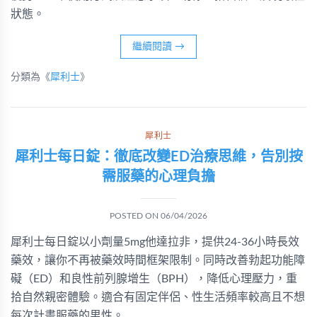
狀態。
繼續閱讀
→
分類為《
犀利士
》
犀利士
犀利士每日錠：徹底改變ED治療思維，告別按
需服藥的心理負擔
POSTED ON
06/04/2026
犀利士每日錠以小劑量5mg他達拉非，提供24-36小時長效
藥效，讓你不再被藥效時間框架限制。同時改善勃起功能障
礙（ED）和良性前列腺增生（BPH），降低心理壓力，重
拾自然親密體驗。適合有固定伴侶、性生活頻率較高且不想
每次計畫服藥的男性。