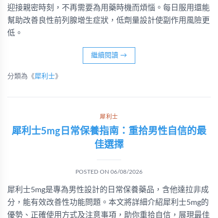
迎接親密時刻，不再需要為用藥時機而煩惱。每日服用還能
幫助改善良性前列腺增生症狀，低劑量設計使副作用風險更
低。
繼續閱讀
→
分類為《
犀利士
》
犀利士
犀利士5mg日常保養指南：重拾男性自信的最
佳選擇
POSTED ON
06/08/2026
犀利士5mg是專為男性設計的日常保養藥品，含他達拉非成
分，能有效改善性功能問題。本文將詳細介紹犀利士5mg的
優勢、正確使用方式及注意事項，助你重拾自信，展現最佳