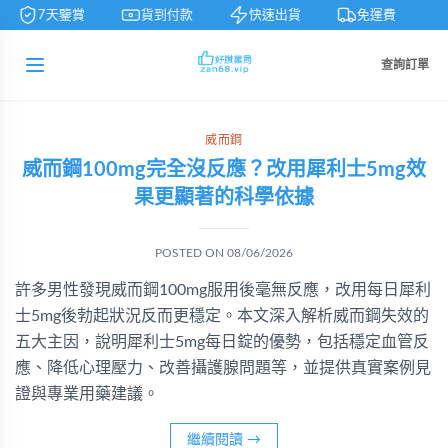
7天鑒賞
貨到付款
快速出貨
免運費
查詢訂單
威而鋼
威而鋼100mg完全沒反應？改用犀利士5mg效
果更顯著的科學依據
POSTED ON
08/06/2026
許多男性發現威而鋼100mg服用後毫無反應，改用每日犀利
士5mg後勃起狀況反而更穩定。本文深入解析威而鋼失效的
五大主因，說明犀利士5mg每日錠的優勢，包括穩定血管反
應、降低心理壓力、改善攝護腺問題等，並提供真實案例見
證與專業用藥建議。
繼續閱讀
→