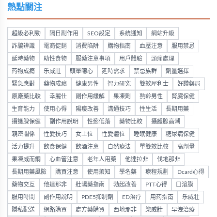
熱點關注
超級必利勁
隔日副作用
SEO設定
系統通知
網站升級
詐騙辨識
電商促銷
消費陷阱
購物指南
血壓注意
服用禁忌
延時藥物
助性食物
服藥注意事項
用戶體驗
頭痛處理
药物成瘾
乐威壯
頭暈噁心
延時需求
禁忌族群
劑量選擇
緊急應對
藥物成癮
健康男性
智力研究
雙效犀利士
好讚藥局
原廠藥比較
幸麗仕
副作用緩解
果凍劑
熟齡男性
腎臟保健
生育能力
使用心得
陽痿改善
溝通技巧
性生活
長期用藥
攝護腺保健
副作用說明
性慾低落
藥物比較
攝護腺高潮
親密關係
性愛技巧
女上位
性愛體位
睡眠健康
糖尿病保健
活力提升
飲食保健
飲酒注意
自然療法
單雙效比較
高劑量
果凍威而鋼
心血管注意
老年人用藥
他達拉非
伐地那非
長期用藥風險
購買注意
使用須知
學名藥
療程規劃
Dcard心得
藥物交互
他達那非
壯陽藥指南
勃起改善
PTT心得
口溶膜
服用時間
副作用說明
PDE5抑制劑
ED治疗
用药指南
乐威壮
隱私配送
網路購買
處方藥購買
西地那非
樂威壯
早洩治療