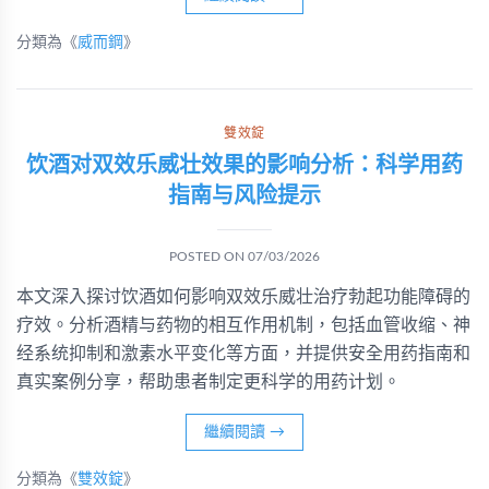
分類為《
威而鋼
》
雙效錠
饮酒对双效乐威壮效果的影响分析：科学用药
指南与风险提示
POSTED ON
07/03/2026
本文深入探讨饮酒如何影响双效乐威壮治疗勃起功能障碍的
疗效。分析酒精与药物的相互作用机制，包括血管收缩、神
经系统抑制和激素水平变化等方面，并提供安全用药指南和
真实案例分享，帮助患者制定更科学的用药计划。
繼續閱讀
→
分類為《
雙效錠
》