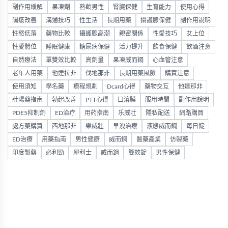
副作用緩解
果凍劑
熟齡男性
腎臟保健
生育能力
使用心得
陽痿改善
溝通技巧
性生活
長期用藥
攝護腺保健
副作用說明
性慾低落
藥物比較
攝護腺高潮
親密關係
性愛技巧
女上位
性愛體位
睡眠健康
糖尿病保健
活力提升
飲食保健
飲酒注意
自然療法
單雙效比較
高劑量
果凍威而鋼
心血管注意
老年人用藥
他達拉非
伐地那非
長期用藥風險
購買注意
使用須知
學名藥
療程規劃
Dcard心得
藥物交互
他達那非
壯陽藥指南
勃起改善
PTT心得
口溶膜
服用時間
副作用說明
PDE5抑制劑
ED治疗
用药指南
乐威壮
隱私配送
網路購買
處方藥購買
西地那非
樂威壯
早洩治療
液態威而鋼
每日錠
ED治療
用藥指南
男性健康
威而鋼
醫藥產業
仿製藥
印度製藥
必利勁
犀利士
威而鋼
雙效錠
男性保健