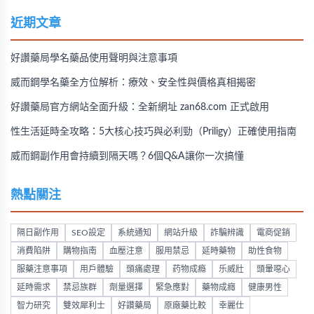
近期文章
好讚藥局學名藥品使用聲明與注意事項
威而鋼學名藥全方位解析：療效、安全性與價格真相揭密
好讚藥局官方網站全面升級：全新網址 zan68.com 正式啟用
性生活延時全攻略：5大核心技巧與必利勁（Priligy）正確使用指南
威而鋼副作用會持續到隔天嗎？6個Q&A讓你一次搞懂
熱點關注
隔日副作用
SEO設定
系統通知
網站升級
詐騙辨識
電商促銷
消費陷阱
購物指南
血壓注意
服用禁忌
延時藥物
助性食物
服藥注意事項
用戶體驗
頭痛處理
药物成瘾
乐威壯
頭暈噁心
延時需求
禁忌族群
劑量選擇
緊急應對
藥物成癮
健康男性
智力研究
雙效犀利士
好讚藥局
原廠藥比較
幸麗仕