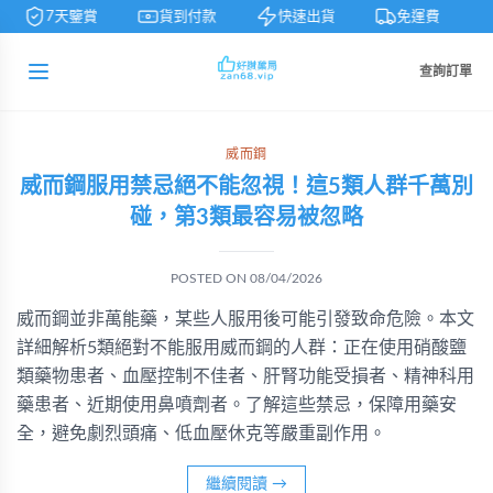
7天鑒賞
貨到付款
快速出貨
免運費
查詢訂單
威而鋼
威而鋼服用禁忌絕不能忽視！這5類人群千萬別
碰，第3類最容易被忽略
POSTED ON
08/04/2026
威而鋼並非萬能藥，某些人服用後可能引發致命危險。本文
詳細解析5類絕對不能服用威而鋼的人群：正在使用硝酸鹽
類藥物患者、血壓控制不佳者、肝腎功能受損者、精神科用
藥患者、近期使用鼻噴劑者。了解這些禁忌，保障用藥安
全，避免劇烈頭痛、低血壓休克等嚴重副作用。
繼續閱讀
→