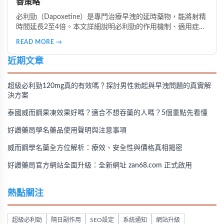
善策略
必利勁（Dapoxetine）是專門治療早洩的延時藥物，能將射精
時間延長2至4倍。本文詳細說明必利勁的作用機制、適用症
狀、正確服用時間，以及不同類型早洩的治療策略。了解為什
READ MORE →
麼有些人效果顯著、有些人卻沒有感覺，並掌握雙效療法與生
活調整的完整指南。
近期文章
超級必利勁120mg真的有效嗎？探討男性勃起與早洩問題的真實解
決方案
泰國威而鋼果凍效果好嗎？適合不想吞藥的人嗎？5個重點先看懂
好讚藥局學名藥品使用聲明與注意事項
威而鋼學名藥全方位解析：療效、安全性與價格真相揭密
好讚藥局官方網站全面升級：全新網址 zan68.com 正式啟用
熱點關注
超級必利勁
隔日副作用
SEO設定
系統通知
網站升級