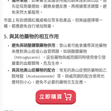
循序漸進
：如果醫生建議使用威而鋼來應對高山症，應
先從低劑量開始，觀察身體反應，再根據需求調整。避
免突然大量服用。
市面上有如
德國紅魔威格拉
等多款產品，但無論選擇哪一
種，都應避免自行增加劑量。
5. 與其他藥物的相互作用
避免與硝酸鹽類藥物併用
：登山者可能會攜帶其他藥物
來應對高山症或心血管問題，如硝酸鹽藥物
（Nitroglycerin）。這些藥物與威而鋼同時使用會引發
嚴重的血壓驟降，危及生命。
與其他高山症藥物的配合
：常見的高山症預防藥物如乙
酰唑胺（Acetazolamide）等，與威而鋼的配合使用也
應特別小心，避免不必要的藥物交互反應。