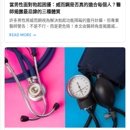
當男性面對勃起困擾：威而鋼是否真的適合每個人？醫
師揭露最忌諱的三種體質
許多男性將威而鋼視為解決勃起功能障礙的靈丹妙藥，但專業
醫師警告：不是不行，而是更危險！本文由醫師角度揭露威而
鋼最忌諱的三種體質：心血管疾病患者、中風病史者、嚴重肝
READ MORE →
腎功能不全者。了解這些風險，掌握安全使用原則，避免誤用
造成健康危害。