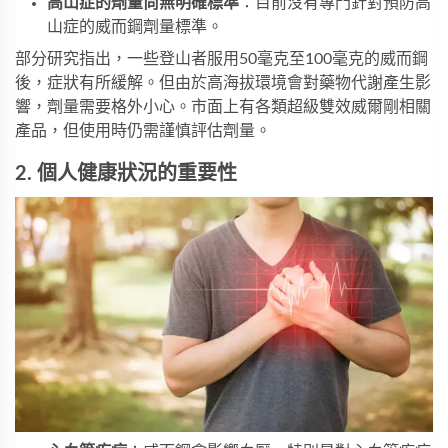
高山症的劑量尚無明確標準
：目前沒有專門針對預防高
山症的威而鋼劑量標準。
部分研究指出，一些登山者服用50毫克至100毫克的威而鋼
後，症狀有所緩解。但由於高海拔環境會對藥物代謝產生影
響，劑量需要格外小心。市面上有各類
超級雙效威爾剛
相關
產品，但使用時仍需謹慎評估劑量。
2. 個人健康狀況的重要性