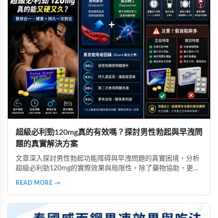
超級必利勁120mg真的有效嗎？探討男性勃起與早洩問
題的真實解決方案
文章深入探討男性勃起功能障碍與早洩問題的真實困境，分析
超級必利勁120mg的實際效果與局限性。除了藥物協助，更強
調自信心的重要性，並提醒讀者選擇正規渠道購買，避免假貨
READ MORE →
風險。