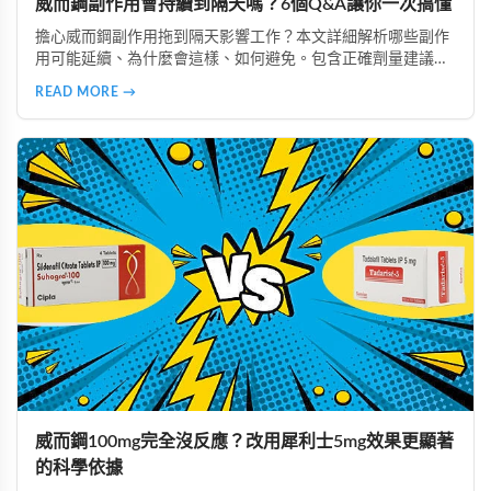
威而鋼副作用會持續到隔天嗎？6個Q&A讓你一次搞懂
擔心威而鋼副作用拖到隔天影響工作？本文詳細解析哪些副作
用可能延續、為什麼會這樣、如何避免。包含正確劑量建議、
實際案例分析，教你安全使用威而鋼，隔天照常上班不尷尬。
READ MORE →
威而鋼100mg完全沒反應？改用犀利士5mg效果更顯著
的科學依據