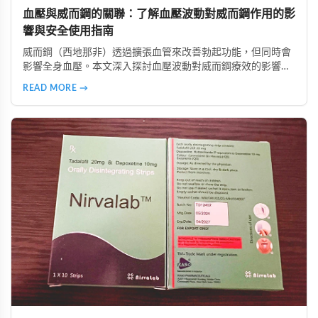
血壓與威而鋼的關聯：了解血壓波動對威而鋼作用的影
響與安全使用指南
威而鋼（西地那非）透過擴張血管來改善勃起功能，但同時會
影響全身血壓。本文深入探討血壓波動對威而鋼療效的影響，
分析低血壓、高血壓及血壓不穩定族群的使用風險，並提供真
READ MORE →
實案例參考。同時介紹正確安全的使用方法，包括用藥前測量
血壓、避免與降壓藥物併用、從低劑量開始等建議，幫助讀者
在兼顧安全的前提下提升性生活品質。