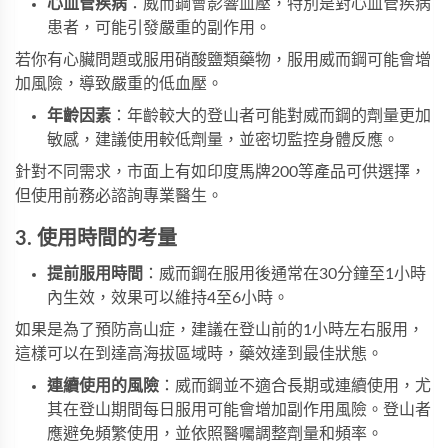
心血管疾病
：威而鋼會影響血壓，特別是對心血管疾病
患者，可能引發嚴重的副作用。
若你有心臟問題或服用硝酸鹽類藥物，服用威而鋼可能會增
加風險，導致嚴重的低血壓。
年齡因素
：年齡較大的登山者可能對威而鋼的劑量更加
敏感，建議使用較低劑量，並密切監控身體反應。
針對不同需求，市面上有如
印度馬牌200
等產品可供選擇，
但使用前務必諮詢專業醫生。
3. 使用時間的考量
提前服用時間
：威而鋼在服用後通常在30分鐘至1小時
內生效，效果可以維持4至6小時。
如果是為了預防高山症，建議在登山前的1小時左右服用，
這樣可以在到達高海拔區域時，藥效達到最佳狀態。
連續使用的風險
：威而鋼並不適合長期或連續使用，尤
其在登山期間每日服用可能會增加副作用風險。登山者
應避免頻繁使用，並依照醫囑調整劑量和頻率。