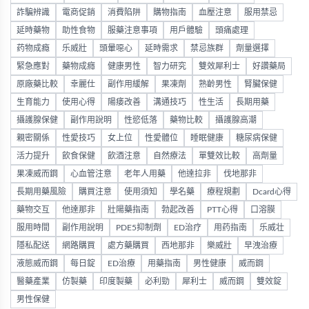
詐騙辨識
電商促銷
消費陷阱
購物指南
血壓注意
服用禁忌
延時藥物
助性食物
服藥注意事項
用戶體驗
頭痛處理
药物成瘾
乐威壯
頭暈噁心
延時需求
禁忌族群
劑量選擇
緊急應對
藥物成癮
健康男性
智力研究
雙效犀利士
好讚藥局
原廠藥比較
幸麗仕
副作用緩解
果凍劑
熟齡男性
腎臟保健
生育能力
使用心得
陽痿改善
溝通技巧
性生活
長期用藥
攝護腺保健
副作用說明
性慾低落
藥物比較
攝護腺高潮
親密關係
性愛技巧
女上位
性愛體位
睡眠健康
糖尿病保健
活力提升
飲食保健
飲酒注意
自然療法
單雙效比較
高劑量
果凍威而鋼
心血管注意
老年人用藥
他達拉非
伐地那非
長期用藥風險
購買注意
使用須知
學名藥
療程規劃
Dcard心得
藥物交互
他達那非
壯陽藥指南
勃起改善
PTT心得
口溶膜
服用時間
副作用說明
PDE5抑制劑
ED治疗
用药指南
乐威壮
隱私配送
網路購買
處方藥購買
西地那非
樂威壯
早洩治療
液態威而鋼
每日錠
ED治療
用藥指南
男性健康
威而鋼
醫藥產業
仿製藥
印度製藥
必利勁
犀利士
威而鋼
雙效錠
男性保健