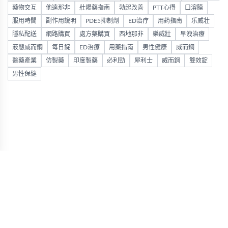
藥物交互
他達那非
壯陽藥指南
勃起改善
PTT心得
口溶膜
服用時間
副作用說明
PDE5抑制劑
ED治疗
用药指南
乐威壮
隱私配送
網路購買
處方藥購買
西地那非
樂威壯
早洩治療
液態威而鋼
每日錠
ED治療
用藥指南
男性健康
威而鋼
醫藥產業
仿製藥
印度製藥
必利勁
犀利士
威而鋼
雙效錠
男性保健
Visa
Copyright 2026 ©
PayPal
Stripe
好讚藥局
MasterCard
官方店
Cash On Delivery