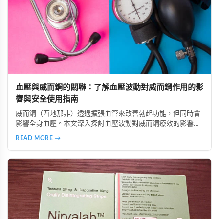
血壓與威而鋼的關聯：了解血壓波動對威而鋼作用的影
響與安全使用指南
威而鋼（西地那非）透過擴張血管來改善勃起功能，但同時會
影響全身血壓。本文深入探討血壓波動對威而鋼療效的影響，
分析低血壓、高血壓及血壓不穩定族群的使用風險，並提供真
READ MORE →
實案例參考。同時介紹正確安全的使用方法，包括用藥前測量
血壓、避免與降壓藥物併用、從低劑量開始等建議，幫助讀者
在兼顧安全的前提下提升性生活品質。