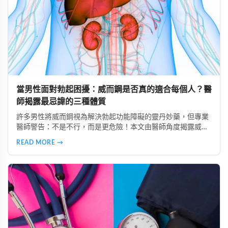
當男性面對勃起困擾：威而鋼是否真的適合每個人？醫
師揭露最忌諱的三種體質
許多男性將威而鋼視為解決勃起功能障礙的靈丹妙藥，但專業
醫師警告：不是不行，而是更危險！本文由醫師角度揭露威而
鋼最忌諱的三種體質：心血管疾病患者、中風病史者、嚴重肝
READ MORE →
腎功能不全者。了解這些風險，掌握安全使用原則，避免誤用
造成健康危害。