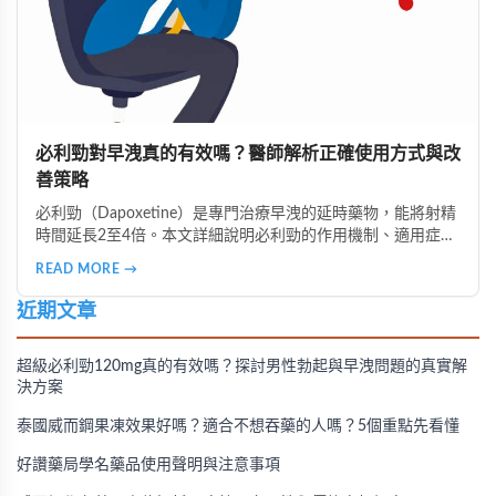
必利勁對早洩真的有效嗎？醫師解析正確使用方式與改
善策略
必利勁（Dapoxetine）是專門治療早洩的延時藥物，能將射精
時間延長2至4倍。本文詳細說明必利勁的作用機制、適用症
狀、正確服用時間，以及不同類型早洩的治療策略。了解為什
READ MORE →
麼有些人效果顯著、有些人卻沒有感覺，並掌握雙效療法與生
活調整的完整指南。
近期文章
超級必利勁120mg真的有效嗎？探討男性勃起與早洩問題的真實解
決方案
泰國威而鋼果凍效果好嗎？適合不想吞藥的人嗎？5個重點先看懂
好讚藥局學名藥品使用聲明與注意事項