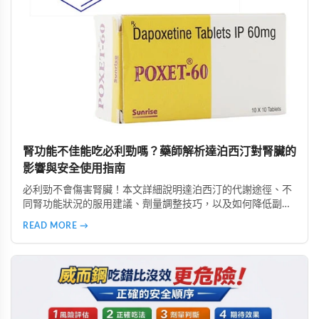
腎功能不佳能吃必利勁嗎？藥師解析達泊西汀對腎臟的
影響與安全使用指南
必利勁不會傷害腎臟！本文詳細說明達泊西汀的代謝途徑、不
同腎功能狀況的服用建議、劑量調整技巧，以及如何降低副作
用。由專業好讚藥局藥師提供完整用藥指南，幫助腎功能不佳
READ MORE →
者安全使用必利勁改善早洩問題。