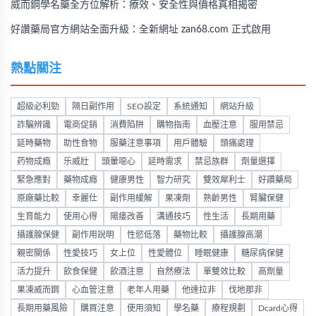
威而鋼學名藥全方位解析：療效、安全性與價格真相揭密
好讚藥局官方網站全面升級：全新網址 zan68.com 正式啟用
熱點關注
超級必利勁
隔日副作用
SEO設定
系統通知
網站升級
詐騙辨識
電商促銷
消費陷阱
購物指南
血壓注意
服用禁忌
延時藥物
助性食物
服藥注意事項
用戶體驗
頭痛處理
药物成瘾
乐威壯
頭暈噁心
延時需求
禁忌族群
劑量選擇
緊急應對
藥物成癮
健康男性
智力研究
雙效犀利士
好讚藥局
原廠藥比較
幸麗仕
副作用緩解
果凍劑
熟齡男性
腎臟保健
生育能力
使用心得
陽痿改善
溝通技巧
性生活
長期用藥
攝護腺保健
副作用說明
性慾低落
藥物比較
攝護腺高潮
親密關係
性愛技巧
女上位
性愛體位
睡眠健康
糖尿病保健
活力提升
飲食保健
飲酒注意
自然療法
單雙效比較
高劑量
果凍威而鋼
心血管注意
老年人用藥
他達拉非
伐地那非
長期用藥風險
購買注意
使用須知
學名藥
療程規劃
Dcard心得