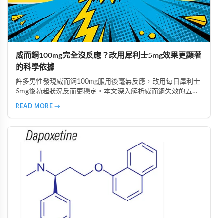
威而鋼100mg完全沒反應？改用犀利士5mg效果更顯著
的科學依據
許多男性發現威而鋼100mg服用後毫無反應，改用每日犀利士
5mg後勃起狀況反而更穩定。本文深入解析威而鋼失效的五大
主因，說明犀利士5mg每日錠的優勢，包括穩定血管反應、降
READ MORE →
低心理壓力、改善攝護腺問題等，並提供真實案例見證與專業
用藥建議。