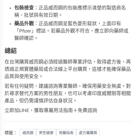
包裝檢查
：正品威而鋼的包裝應標示清楚的製造商名
稱、批號與有效日期。
藥品外觀
：正品威而鋼呈藍色菱形錠狀，上面印有
「Pfizer」標誌。若藥品外觀不符合，應立即向藥師或
醫師確認。
總結
在台灣購買威而鋼必須經過醫師專業評估，取得處方後，再
透過正規實體藥局或合法線上平台購買，這樣才能確保藥品
品質與使用安全。
若有任何疑問，建議諮詢專業醫師，確保用藥安全無虞。對
於尋求替代方案的男性朋友，也可以考慮
印度威爾剛
等相關
產品，但仍需謹慎評估自身狀況。
立即加LINE，獲取專屬用法指南＋免費諮詢
標籤：
威而鋼
男性健康
用藥指南
處方藥購買