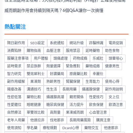
性生活延時全攻略：5大核心技巧與必利勁（Priligy）正確使用指南
威而鋼副作用會持續到隔天嗎？6個Q&A讓你一次搞懂
熱點關注
隔日副作用
SEO設定
系統通知
網站升級
詐騙辨識
電商促銷
消費陷阱
購物指南
血壓注意
服用禁忌
延時藥物
助性食物
服藥注意事項
用戶體驗
頭痛處理
药物成瘾
乐威壯
頭暈噁心
延時需求
禁忌族群
劑量選擇
緊急應對
藥物成癮
健康男性
智力研究
雙效犀利士
好讚藥局
原廠藥比較
幸麗仕
副作用緩解
果凍劑
熟齡男性
腎臟保健
生育能力
使用心得
陽痿改善
溝通技巧
性生活
長期用藥
攝護腺保健
副作用說明
性慾低落
藥物比較
攝護腺高潮
親密關係
性愛技巧
女上位
性愛體位
睡眠健康
糖尿病保健
活力提升
飲食保健
飲酒注意
自然療法
單雙效比較
高劑量
果凍威而鋼
心血管注意
老年人用藥
他達拉非
伐地那非
長期用藥風險
購買注意
使用須知
學名藥
療程規劃
Dcard心得
藥物交互
他達那非