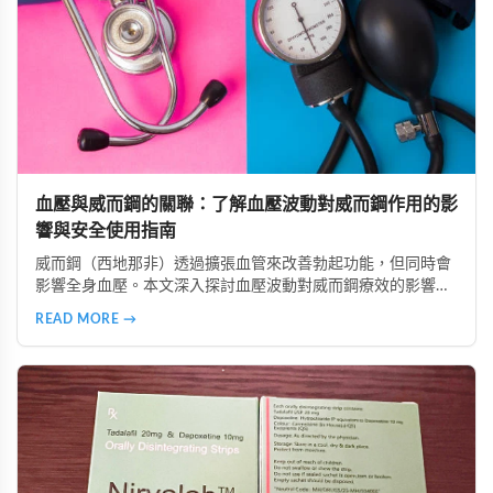
血壓與威而鋼的關聯：了解血壓波動對威而鋼作用的影
響與安全使用指南
威而鋼（西地那非）透過擴張血管來改善勃起功能，但同時會
影響全身血壓。本文深入探討血壓波動對威而鋼療效的影響，
分析低血壓、高血壓及血壓不穩定族群的使用風險，並提供真
READ MORE →
實案例參考。同時介紹正確安全的使用方法，包括用藥前測量
血壓、避免與降壓藥物併用、從低劑量開始等建議，幫助讀者
在兼顧安全的前提下提升性生活品質。