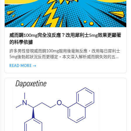
威而鋼100mg完全沒反應？改用犀利士5mg效果更顯著
的科學依據
許多男性發現威而鋼100mg服用後毫無反應，改用每日犀利士
5mg後勃起狀況反而更穩定。本文深入解析威而鋼失效的五大
主因，說明犀利士5mg每日錠的優勢，包括穩定血管反應、降
READ MORE →
低心理壓力、改善攝護腺問題等，並提供真實案例見證與專業
用藥建議。