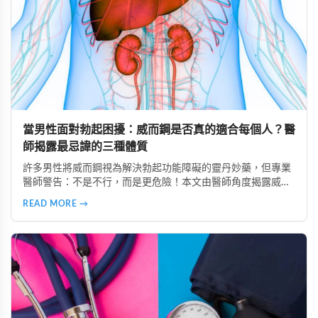
當男性面對勃起困擾：威而鋼是否真的適合每個人？醫
師揭露最忌諱的三種體質
許多男性將威而鋼視為解決勃起功能障礙的靈丹妙藥，但專業
醫師警告：不是不行，而是更危險！本文由醫師角度揭露威而
鋼最忌諱的三種體質：心血管疾病患者、中風病史者、嚴重肝
READ MORE →
腎功能不全者。了解這些風險，掌握安全使用原則，避免誤用
造成健康危害。