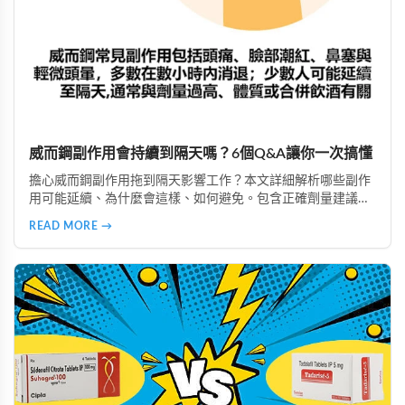
威而鋼副作用會持續到隔天嗎？6個Q&A讓你一次搞懂
擔心威而鋼副作用拖到隔天影響工作？本文詳細解析哪些副作
用可能延續、為什麼會這樣、如何避免。包含正確劑量建議、
實際案例分析，教你安全使用威而鋼，隔天照常上班不尷尬。
READ MORE →