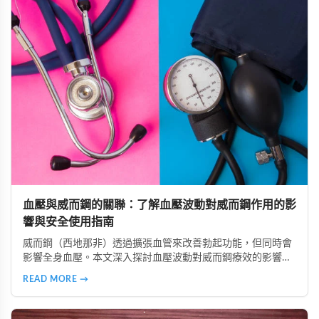
血壓與威而鋼的關聯：了解血壓波動對威而鋼作用的影
響與安全使用指南
威而鋼（西地那非）透過擴張血管來改善勃起功能，但同時會
影響全身血壓。本文深入探討血壓波動對威而鋼療效的影響，
分析低血壓、高血壓及血壓不穩定族群的使用風險，並提供真
READ MORE →
實案例參考。同時介紹正確安全的使用方法，包括用藥前測量
血壓、避免與降壓藥物併用、從低劑量開始等建議，幫助讀者
在兼顧安全的前提下提升性生活品質。