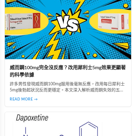
威而鋼100mg完全沒反應？改用犀利士5mg效果更顯著
的科學依據
許多男性發現威而鋼100mg服用後毫無反應，改用每日犀利士
5mg後勃起狀況反而更穩定。本文深入解析威而鋼失效的五大
主因，說明犀利士5mg每日錠的優勢，包括穩定血管反應、降
READ MORE →
低心理壓力、改善攝護腺問題等，並提供真實案例見證與專業
用藥建議。