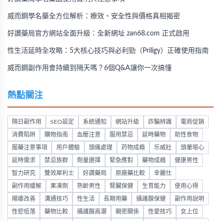
威而鋼學名藥全方位解析：療效、安全性與價格真相揭密
好讚藥局官方網站全面升級：全新網址 zan68.com 正式啟用
性生活延時全攻略：5大核心技巧與必利勁（Priligy）正確使用指南
威而鋼副作用會持續到隔天嗎？6個Q&A讓你一次搞懂
熱點關注
隔日副作用
SEO設定
系統通知
網站升級
詐騙辨識
電商促銷
消費陷阱
購物指南
血壓注意
服用禁忌
延時藥物
助性食物
服藥注意事項
用戶體驗
頭痛處理
药物成瘾
乐威壯
頭暈噁心
延時需求
禁忌族群
劑量選擇
緊急應對
藥物成癮
健康男性
智力研究
雙效犀利士
好讚藥局
原廠藥比較
幸麗仕
副作用緩解
果凍劑
熟齡男性
腎臟保健
生育能力
使用心得
陽痿改善
溝通技巧
性生活
長期用藥
攝護腺保健
副作用說明
性慾低落
藥物比較
攝護腺高潮
親密關係
性愛技巧
女上位