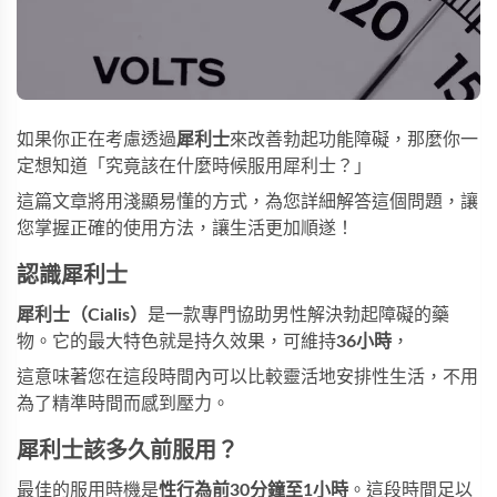
如果你正在考慮透過
犀利士
來改善勃起功能障礙，那麼你一
定想知道「
究竟該在什麼時候服用犀利士？
」
這篇文章將用淺顯易懂的方式，為您詳細解答這個問題，讓
您掌握正確的使用方法，讓生活更加順遂！
認識犀利士
犀利士（Cialis）
是一款專門協助男性解決勃起障礙的藥
物。它的最大特色就是持久效果，可維持
36小時
，
這意味著您在這段時間內可以比較靈活地安排性生活，不用
為了精準時間而感到壓力。
犀利士該多久前服用？
最佳的服用時機是
性行為前30分鐘至1小時
。這段時間足以