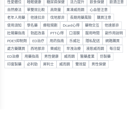
性愛體位
睡眠健康
糖尿病保健
活力提升
飲食保健
飲酒注意
自然療法
單雙效比較
高劑量
果凍威而鋼
心血管注意
老年人用藥
他達拉非
伐地那非
長期用藥風險
購買注意
使用須知
學名藥
療程規劃
Dcard心得
藥物交互
他達那非
壯陽藥指南
勃起改善
PTT心得
口溶膜
服用時間
副作用說明
PDE5抑制劑
ED治疗
用药指南
乐威壮
隱私配送
網路購買
處方藥購買
西地那非
樂威壯
早洩治療
液態威而鋼
每日錠
ED治療
用藥指南
男性健康
威而鋼
醫藥產業
仿製藥
印度製藥
必利勁
犀利士
威而鋼
雙效錠
男性保健