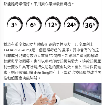
都能隨時準備好，不用擔心錯過最佳時機。
對於有重度勃起功能障礙問題的男性朋友，
印度犀利士
TADARISE-40mg
是一個值得考慮的選擇，其中含有的
他達
那非
成分能夠有效改善重度ED問題。如果您希望同時解決
勃起與早洩困擾，也可以參考
印度超級希愛力
，這款
超級犀
利士雙效片
具有壯陽持久助勃的雙重功效。至於日常保養需
求，則可選擇
印度正品 5mg犀利士
，幫助治療陽痿並改善男
性勃起硬度功能障礙。