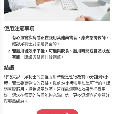
使用注意事項
有心血管疾病或正在服用其他藥物者，應先諮詢醫師
，
確認犀利士對您是安全的。
若服用後效果不佳，可能與飲食、服用時間或身體狀況
有關
，建議與醫師討論調整。
結語
總結來說，
犀利士
的最佳服用時機是
性行為前30分鐘到1小
時
，若需要更彈性的安排，提前
24小時
服用也是可行的。建
議空腹服用、避免過量飲酒，這樣能讓藥物效果發揮得更
好，讓您在需要的時候能夠充滿自信！更多資訊歡迎瀏覽
好
讚藥局
網站。