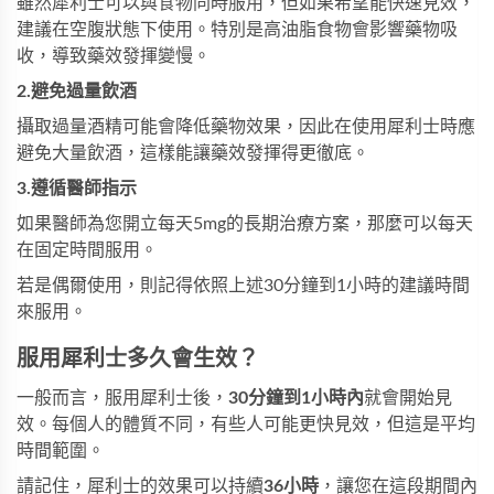
雖然犀利士可以與食物同時服用，但如果希望能快速見效，
建議在空腹狀態下使用。特別是高油脂食物會影響藥物吸
收，導致藥效發揮變慢。
2
.
避免過量飲酒
攝取過量酒精可能會降低藥物效果，因此在使用犀利士時應
避免大量飲酒，這樣能讓藥效發揮得更徹底。
3
.
遵循醫師指示
如果醫師為您開立每天5mg的長期治療方案，那麼可以每天
在固定時間服用。
若是偶爾使用，則記得依照上述30分鐘到1小時的建議時間
來服用。
服用犀利士多久會生效？
一般而言，服用犀利士後，
30分鐘到1小時內
就會開始見
效。每個人的體質不同，有些人可能更快見效，但這是平均
時間範圍。
請記住，犀利士的效果可以持續
36小時
，讓您在這段期間內