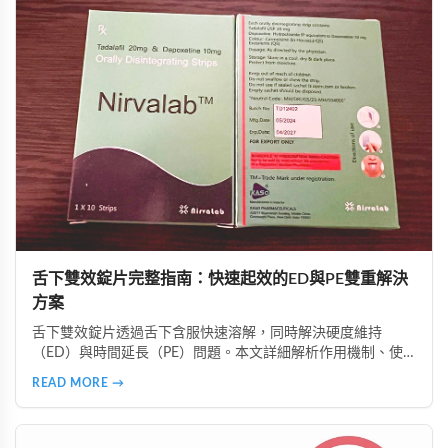
舌下雙效錠片完整指南：快速起效的ED與PE雙重解決
方案
舌下雙效錠片透過舌下含服快速溶解，同時解決硬度維持
（ED）與時間延長（PE）問題。本文詳細解析作用機制、使
用時機、注意事項、真偽辨識及好讚藥局的安全購買指南，助
READ MORE →
您正確使用並獲得最佳效果。