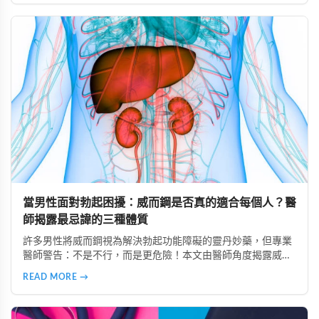
當男性面對勃起困擾：威而鋼是否真的適合每個人？醫
師揭露最忌諱的三種體質
許多男性將威而鋼視為解決勃起功能障礙的靈丹妙藥，但專業
醫師警告：不是不行，而是更危險！本文由醫師角度揭露威而
鋼最忌諱的三種體質：心血管疾病患者、中風病史者、嚴重肝
READ MORE →
腎功能不全者。了解這些風險，掌握安全使用原則，避免誤用
造成健康危害。