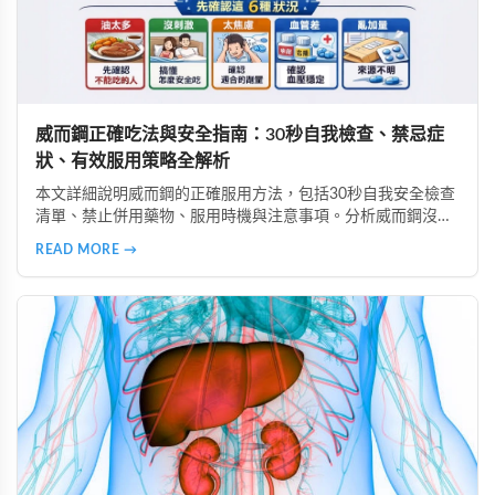
威而鋼正確吃法與安全指南：30秒自我檢查、禁忌症
狀、有效服用策略全解析
本文詳細說明威而鋼的正確服用方法，包括30秒自我安全檢查
清單、禁止併用藥物、服用時機與注意事項。分析威而鋼沒效
的6大常見原因、高警訊副作用辨識、致命藥物組合避坑指
READ MORE →
南，以及如何透過生活調整提升效果，安全使用威而鋼。