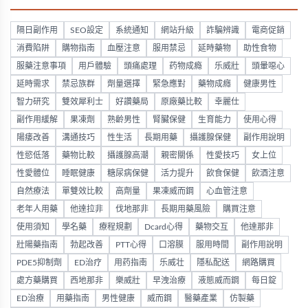
隔日副作用
SEO設定
系統通知
網站升級
詐騙辨識
電商促銷
消費陷阱
購物指南
血壓注意
服用禁忌
延時藥物
助性食物
服藥注意事項
用戶體驗
頭痛處理
药物成瘾
乐威壯
頭暈噁心
延時需求
禁忌族群
劑量選擇
緊急應對
藥物成癮
健康男性
智力研究
雙效犀利士
好讚藥局
原廠藥比較
幸麗仕
副作用緩解
果凍劑
熟齡男性
腎臟保健
生育能力
使用心得
陽痿改善
溝通技巧
性生活
長期用藥
攝護腺保健
副作用說明
性慾低落
藥物比較
攝護腺高潮
親密關係
性愛技巧
女上位
性愛體位
睡眠健康
糖尿病保健
活力提升
飲食保健
飲酒注意
自然療法
單雙效比較
高劑量
果凍威而鋼
心血管注意
老年人用藥
他達拉非
伐地那非
長期用藥風險
購買注意
使用須知
學名藥
療程規劃
Dcard心得
藥物交互
他達那非
壯陽藥指南
勃起改善
PTT心得
口溶膜
服用時間
副作用說明
PDE5抑制劑
ED治疗
用药指南
乐威壮
隱私配送
網路購買
處方藥購買
西地那非
樂威壯
早洩治療
液態威而鋼
每日錠
ED治療
用藥指南
男性健康
威而鋼
醫藥產業
仿製藥