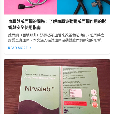
血壓與威而鋼的關聯：了解血壓波動對威而鋼作用的影
響與安全使用指南
威而鋼（西地那非）透過擴張血管來改善勃起功能，但同時會
影響全身血壓。本文深入探討血壓波動對威而鋼療效的影響，
分析低血壓、高血壓及血壓不穩定族群的使用風險，並提供真
READ MORE →
實案例參考。同時介紹正確安全的使用方法，包括用藥前測量
血壓、避免與降壓藥物併用、從低劑量開始等建議，幫助讀者
在兼顧安全的前提下提升性生活品質。