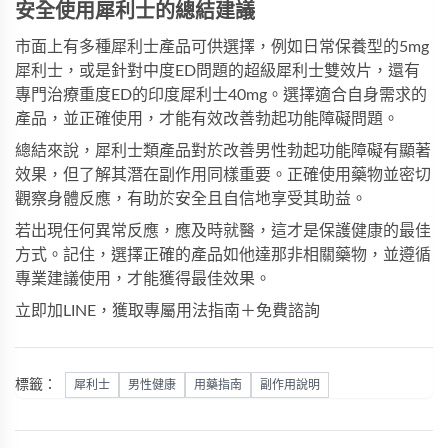
安全使用犀利士的總結建議
市面上有多種犀利士產品可供選擇，例如日常保養型的
5mg
犀利士
，或是針對中度ED問題的
超級犀利士雙效片
，還有
專門治療重度ED的
印度犀利士40mg
。選擇適合自身需求的
產品，並正確使用，才能有效改善勃起功能障礙問題。
總結來說，犀利士類產品對於改善男性勃起功能障礙有顯著
效果，但了解其潛在副作用同樣重要。正確使用藥物並密切
觀察身體反應，有助於安全且自信地享受其助益。
若出現任何異常反應，應及時就醫，這才是保護健康的最佳
方式。記住，選擇正確的產品如
他達那非
相關藥物，並遵循
專業建議使用，才能獲得最佳效果。
立即加LINE，獲取專屬用法指南＋免費諮詢
標籤：
犀利士
男性健康
用藥指南
副作用說明