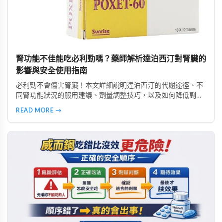
腎功能不佳能吃必利勁嗎？藥師解析達泊西汀對腎臟的
影響與安全使用指南
必利勁不會傷害腎臟！本文詳細說明達泊西汀的代謝途徑、不
同腎功能狀況的服用建議、劑量調整技巧，以及如何降低副作
用。由專業好讚藥局藥師提供完整用藥指南，幫助腎功能不佳
READ MORE →
者安全使用必利勁改善早洩問題。