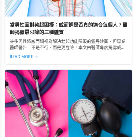
當男性面對勃起困擾：威而鋼是否真的適合每個人？醫
師揭露最忌諱的三種體質
許多男性將威而鋼視為解決勃起功能障礙的靈丹妙藥，但專業
醫師警告：不是不行，而是更危險！本文由醫師角度揭露威而
鋼最忌諱的三種體質：心血管疾病患者、中風病史者、嚴重肝
READ MORE →
腎功能不全者。了解這些風險，掌握安全使用原則，避免誤用
造成健康危害。