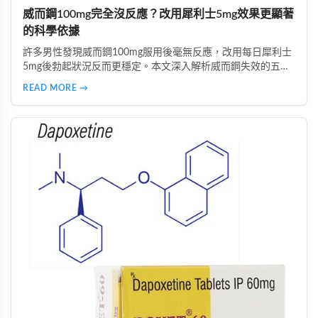
威而鋼100mg完全沒反應？改用犀利士5mg效果更顯著
的科學依據
許多男性發現威而鋼100mg服用後毫無反應，改用每日犀利士
5mg後勃起狀況反而更穩定。本文深入解析威而鋼失效的五大
主因，說明犀利士5mg每日錠的優勢，包括穩定血管反應、降
READ MORE →
低心理壓力、改善攝護腺問題等，並提供真實案例見證與專業
用藥建議。