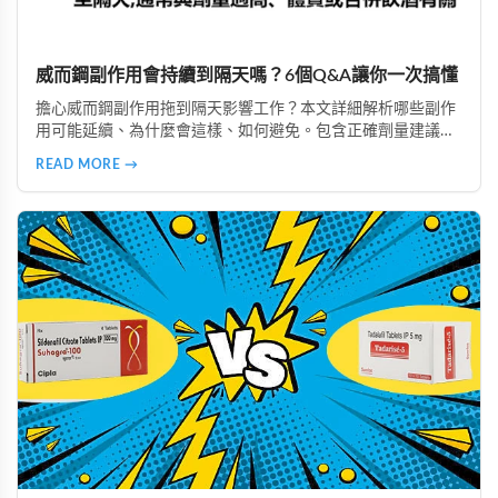
威而鋼副作用會持續到隔天嗎？6個Q&A讓你一次搞懂
擔心威而鋼副作用拖到隔天影響工作？本文詳細解析哪些副作
用可能延續、為什麼會這樣、如何避免。包含正確劑量建議、
實際案例分析，教你安全使用威而鋼，隔天照常上班不尷尬。
READ MORE →