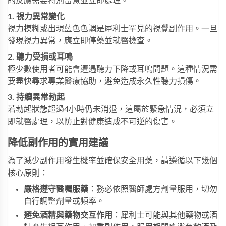
的反應需要特別留意並立即處理。
1. 視力異常變化
視力模糊或出現藍色色調是犀利士罕見的視覺副作用。一旦
發現視力異常，應立即停藥並就醫檢查。
2. 聽力受損或耳鳴
極少數使用者可能會遭遇聽力下降或耳鳴問題。這種情況需
要盡快尋求專業醫療協助，避免造成永久性聽力損傷。
3. 持續異常勃起
若勃起狀態超過4小時仍未消退，這屬於緊急情況，必須立
即就醫處理，以防止對健康造成不可逆的傷害。
降低副作用的實用建議
為了減少副作用發生機率並確保安全用藥，請遵循以下幾個
核心原則：
嚴格遵守醫囑服藥
：務必依照醫師處方劑量服用，切勿
自行調整劑量或頻率。
避免酒精與藥物交互作用
：犀利士可能與其他藥物或酒