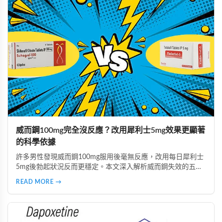
威而鋼100mg完全沒反應？改用犀利士5mg效果更顯著
的科學依據
許多男性發現威而鋼100mg服用後毫無反應，改用每日犀利士
5mg後勃起狀況反而更穩定。本文深入解析威而鋼失效的五大
主因，說明犀利士5mg每日錠的優勢，包括穩定血管反應、降
READ MORE →
低心理壓力、改善攝護腺問題等，並提供真實案例見證與專業
用藥建議。