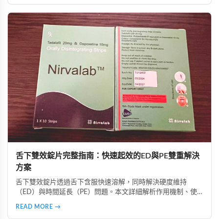
血壓、避免與降壓藥物併用、從低劑量開始等建議，幫助讀者
在兼顧安全的前提下提升性生活品質。
舌下雙效錠片完整指南：快速起效的ED與PE雙重解決
方案
舌下雙效錠片透過舌下含服快速溶解，同時解決硬度維持
（ED）與時間延長（PE）問題。本文詳細解析作用機制、使
用時機、注意事項、真偽辨識及好讚藥局的安全購買指南，助
READ MORE →
您正確使用並獲得最佳效果。