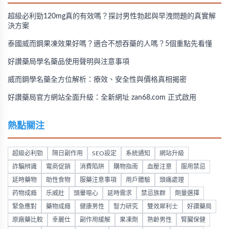
超級必利勁120mg真的有效嗎？探討男性勃起與早洩問題的真實解
決方案
泰國威而鋼果凍效果好嗎？適合不想吞藥的人嗎？5個重點先看懂
好讚藥局學名藥品使用聲明與注意事項
威而鋼學名藥全方位解析：療效、安全性與價格真相揭密
好讚藥局官方網站全面升級：全新網址 zan68.com 正式啟用
熱點關注
超級必利勁
隔日副作用
SEO設定
系統通知
網站升級
詐騙辨識
電商促銷
消費陷阱
購物指南
血壓注意
服用禁忌
延時藥物
助性食物
服藥注意事項
用戶體驗
頭痛處理
药物成瘾
乐威壯
頭暈噁心
延時需求
禁忌族群
劑量選擇
緊急應對
藥物成癮
健康男性
智力研究
雙效犀利士
好讚藥局
原廠藥比較
幸麗仕
副作用緩解
果凍劑
熟齡男性
腎臟保健