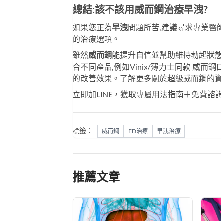
總結:該不該用威而鋼治療早洩?
如果您正為
早洩
問題所苦,建議尋求專業醫
的治療選項。
雖然
威而鋼
能提升自信並幫助維持勃起狀態
合不同產品,例如
Vinix/薄力士同款 威而
的改善效果。了解更多關於
超級威而鋼
的
立即加LINE，獲取專屬用法指南＋免費諮
標籤：
威而鋼
ED治療
早洩治療
推薦文章