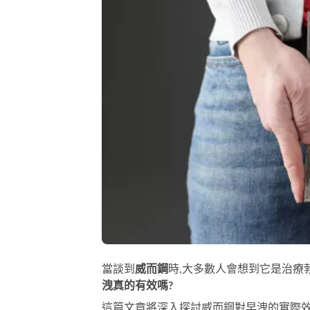
當談到
威而鋼
時,大多數人會想到它是治療勃
洩真的有效嗎?
這篇文章將深入探討威而鋼對早洩的實際效