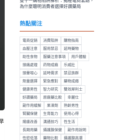
雙十一購物陷阱解析：揭秘電商套路，
為什麼聰明消費者選擇好讚藥局
熱點關注
電商促銷
消費陷阱
購物指南
血壓注意
服用禁忌
延時藥物
助性食物
服藥注意事項
用戶體驗
頭痛處理
药物成瘾
乐威壯
頭暈噁心
延時需求
禁忌族群
劑量選擇
緊急應對
藥物成癮
健康男性
智力研究
雙效犀利士
好讚藥局
原廠藥比較
幸麗仕
副作用緩解
果凍劑
熟齡男性
腎臟保健
生育能力
使用心得
早
陽痿改善
溝通技巧
性生活
長期用藥
攝護腺保健
副作用說明
性慾低落
藥物比較
攝護腺高潮