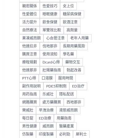
親密關係
性愛技巧
女上位
性愛體位
睡眠健康
糖尿病保健
活力提升
飲食保健
飲酒注意
自然療法
單雙效比較
高劑量
果凍威而鋼
心血管注意
老年人用藥
他達拉非
伐地那非
長期用藥風險
購買注意
使用須知
學名藥
療程規劃
Dcard心得
藥物交互
他達那非
壯陽藥指南
勃起改善
PTT心得
口溶膜
服用時間
副作用說明
PDE5抑制劑
ED治疗
用药指南
乐威壮
隱私配送
網路購買
處方藥購買
西地那非
樂威壯
早洩治療
液態威而鋼
每日錠
ED治療
用藥指南
男性健康
威而鋼
醫藥產業
仿製藥
印度製藥
必利勁
犀利士