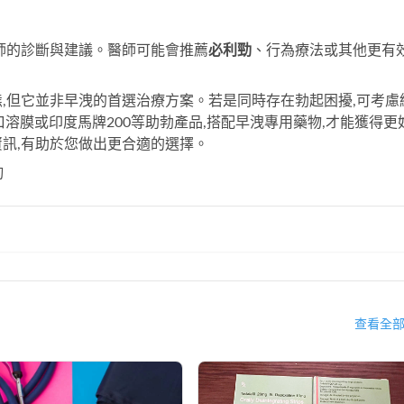
師的診斷與建議。醫師可能會推薦
必利勁
、行為療法或其他更有
,但它並非早洩的首選治療方案。若是同時存在勃起困擾,可考慮
鋼口溶膜
或
印度馬牌200
等助勃產品,搭配早洩專用藥物,才能獲得更
資訊,有助於您做出更合適的選擇。
詢
查看全