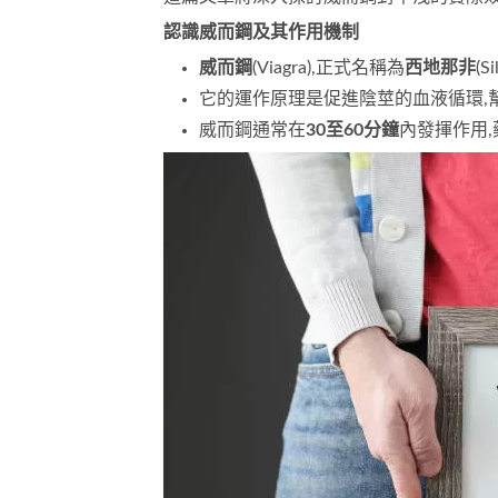
認識威而鋼及其作用機制
威而鋼
(Viagra),正式名稱為
西地那非
(S
它的運作原理是促進陰莖的血液循環,
威而鋼通常在
30至60分鐘
內發揮作用