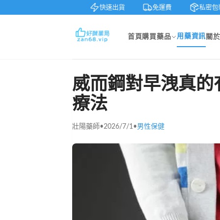
鑒賞
貨到付款
快速出貨
免運費
私密包裝
用藥資訊
首頁
購買藥品
關
威而鋼對早洩真的
療法
壯陽藥師
•
2026/7/1
•
男性保健