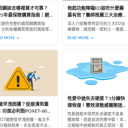
而鋼該去哪裡買才可靠？
勃起功能障礙ED該吃什麼藥
025年最保險購買指南｜避
最有效？醫師推薦三大治療藥
偽藥風險、安心選擇
物完整解析
文提供完整的威而鋼購買指
深入介紹醫學界認可的三大ED治
，分析各種購買管道的風險等
療藥物：威而鋼、犀利士、樂威
，揭露網路偽藥真相，並推薦
壯。詳細比較各藥物的起效時
AD MORE →
READ MORE →
全可靠的購買途徑。包含真實
間、持續時間、適合族群與使用
例、產品比較、常見疑問解
注意事項，助您選擇最適合的治
，助您規避風險、保護隱私、
療方案，重拾性福人生。
心購買正品威而鋼。
性愛中途失去硬度？3分鐘快
7歲早洩困擾？從崩潰到重
速恢復！雙效液態威爾剛拯救
：印度必利勁POXET-60真
尷尬時刻
性愛過程中突然失去硬度不是身
經驗分享，撐過30分鐘的
偉27歲飽受早洩困擾，每次不
體故障，而是血流供應中斷！本
密
3分鐘就結束，女友逐漸冷淡。
文揭秘中途疲軟的真正原因，並