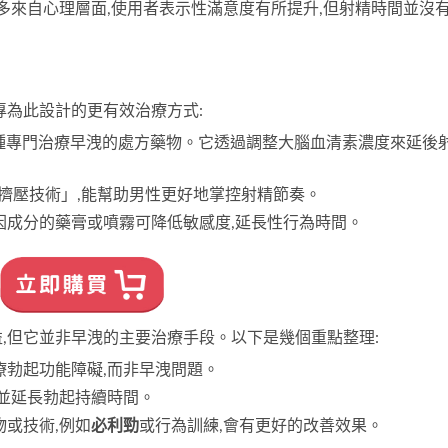
更多來自心理層面,使用者表示性滿意度有所提升,但射精時間並沒
專為此設計的更有效治療方式:
一種專門治療早洩的處方藥物。它透過調整大腦血清素濃度來延後
「擠壓技術」,能幫助男性更好地掌控射精節奏。
因成分的藥膏或噴霧可降低敏感度,延長性行為時間。
,但它並非早洩的主要治療手段。以下是幾個重點整理:
治療勃起功能障礙,而非早洩問題。
,並延長勃起持續時間。
物或技術,例如
必利勁
或行為訓練,會有更好的改善效果。