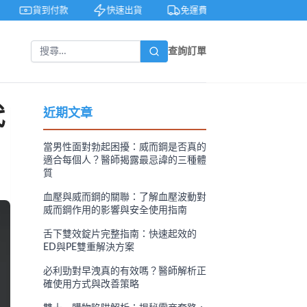
貨到付款
快速出貨
免運費
私密包裝
查詢訂單
代
近期文章
當男性面對勃起困擾：威而鋼是否真的
適合每個人？醫師揭露最忌諱的三種體
質
血壓與威而鋼的關聯：了解血壓波動對
威而鋼作用的影響與安全使用指南
舌下雙效錠片完整指南：快速起效的
ED與PE雙重解決方案
必利勁對早洩真的有效嗎？醫師解析正
確使用方式與改善策略