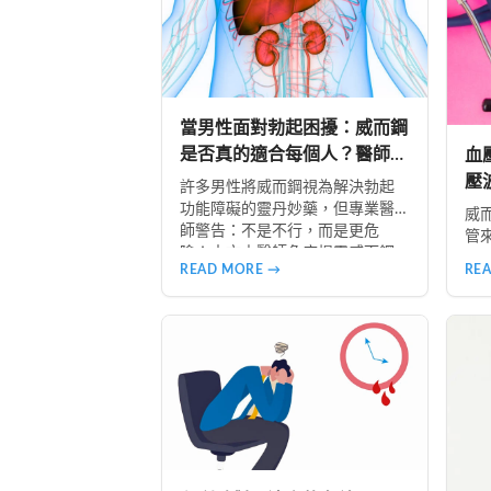
當男性面對勃起困擾：威而鋼
是否真的適合每個人？醫師揭
血
露最忌諱的三種體質
壓
許多男性將威而鋼視為解決勃起
安
功能障礙的靈丹妙藥，但專業醫
威
師警告：不是不行，而是更危
管
險！本文由醫師角度揭露威而鋼
響
READ MORE →
RE
最忌諱的三種體質：心血管疾病
波
患者、中風病史者、嚴重肝腎功
低
能不全者。了解這些風險，掌握
群
安全使用原則，避免誤用造成健
參
康危害。
方
免
始
的