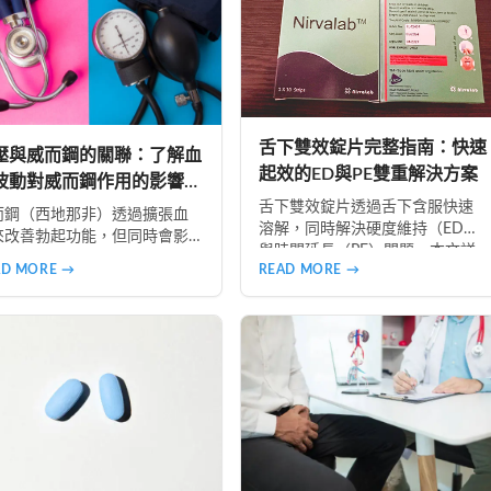
舌下雙效錠片完整指南：快速
壓與威而鋼的關聯：了解血
起效的ED與PE雙重解決方案
波動對威而鋼作用的影響與
舌下雙效錠片透過舌下含服快速
全使用指南
而鋼（西地那非）透過擴張血
溶解，同時解決硬度維持（ED）
來改善勃起功能，但同時會影
與時間延長（PE）問題。本文詳
全身血壓。本文深入探討血壓
AD MORE →
READ MORE →
細解析作用機制、使用時機、注
動對威而鋼療效的影響，分析
意事項、真偽辨識及好讚藥局的
血壓、高血壓及血壓不穩定族
安全購買指南，助您正確使用並
的使用風險，並提供真實案例
獲得最佳效果。
考。同時介紹正確安全的使用
法，包括用藥前測量血壓、避
與降壓藥物併用、從低劑量開
等建議，幫助讀者在兼顧安全
前提下提升性生活品質。