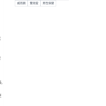
威而鋼
雙效錠
男性保健
或
程
,
更