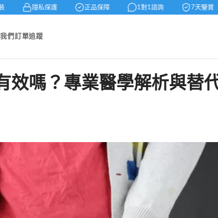
隱私保護
正品保障
1對1諮詢
7天鑒賞
於我們
訂單追蹤
有效嗎？專業醫學解析與替