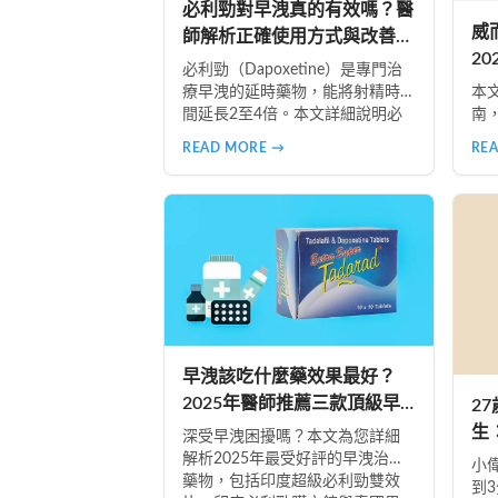
必利勁對早洩真的有效嗎？醫
威
師解析正確使用方式與改善策
2
略
必利勁（Dapoxetine）是專門治
開
療早洩的延時藥物，能將射精時
本
間延長2至4倍。本文詳細說明必
南
利勁的作用機制、適用症狀、正
級
READ MORE →
RE
確服用時間，以及不同類型早洩
安
的治療策略。了解為什麼有些人
案
效果顯著、有些人卻沒有感覺，
答
並掌握雙效療法與生活調整的完
安
整指南。
早洩該吃什麼藥效果最好？
2025年醫師推薦三款頂級早
2
洩治療藥物完整解析
生
深受早洩困擾嗎？本文為您詳細
實
解析2025年最受好評的早洩治療
小
藥物，包括印度超級必利勁雙效
秘
到