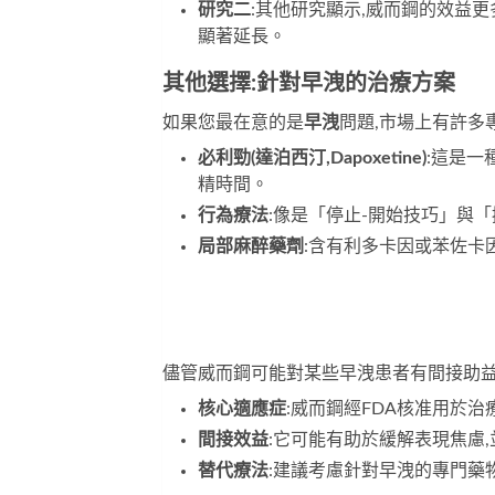
研究二
:其他研究顯示,威而鋼的效益
顯著延長。
其他選擇:針對早洩的治療方案
如果您最在意的是
早洩
問題,市場上有許多
必利勁(達泊西汀,Dapoxetine)
:這是
精時間。
行為療法
:像是「停止-開始技巧」與
局部麻醉藥劑
:含有利多卡因或苯佐卡
儘管威而鋼可能對某些早洩患者有間接助益
核心適應症
:威而鋼經FDA核准用於
間接效益
:它可能有助於緩解表現焦慮
替代療法
:建議考慮針對早洩的專門藥