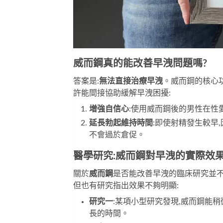
威而鋼真的能改善早洩問題嗎?
答案是:
無法直接治療早洩
。威而鋼的核心功
許能間接協助緩解早洩困擾:
增強自信心
:使用威而鋼後的男性在性
延長勃起維持時間
:即使射精發生較早
不會過於倉促。
醫學研究:威而鋼對早洩的實際效
關於
威而鋼
是否能改善早洩的臨床研究並不
但也有研究指出效果不夠明顯:
研究一
:某項小型研究發現,威而鋼能稍
長的時間。