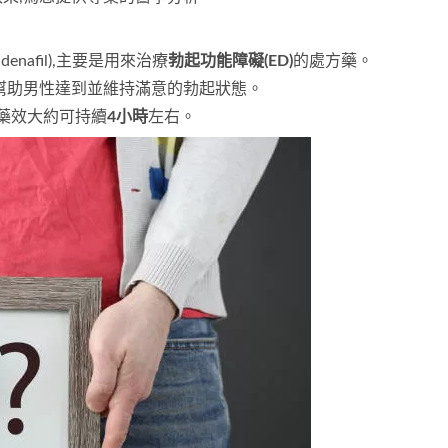
ildenafil),主要是用來治療
勃起功能障礙(ED)
的處方藥。
幫助男性達到並維持滿意的勃起狀態。
,藥效大約可持續
4小時
左右。