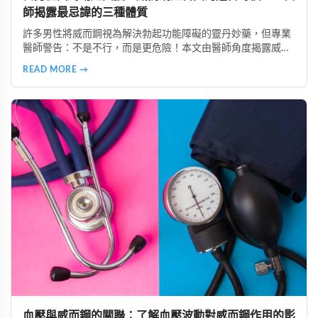
師揭露最忌諱的三種體質
許多男性將威而鋼視為解決勃起功能障礙的靈丹妙藥，但專業
醫師警告：不是不行，而是更危險！本文由醫師角度揭露威而
鋼最忌諱的三種體質：心血管疾病患者、中風病史者、嚴重肝
READ MORE →
腎功能不全者。了解這些風險，掌握安全使用原則，避免誤用
造成健康危害。
血壓與威而鋼的關聯：了解血壓波動對威而鋼作用的影