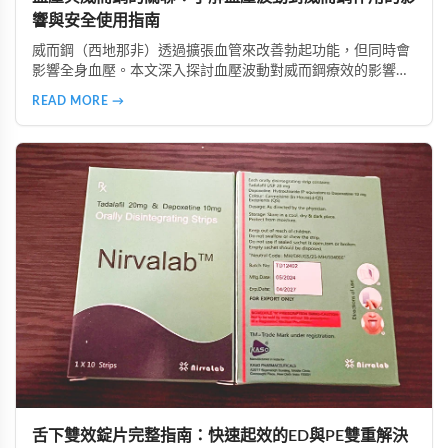
響與安全使用指南
威而鋼（西地那非）透過擴張血管來改善勃起功能，但同時會
影響全身血壓。本文深入探討血壓波動對威而鋼療效的影響，
分析低血壓、高血壓及血壓不穩定族群的使用風險，並提供真
READ MORE →
實案例參考。同時介紹正確安全的使用方法，包括用藥前測量
血壓、避免與降壓藥物併用、從低劑量開始等建議，幫助讀者
在兼顧安全的前提下提升性生活品質。
舌下雙效錠片完整指南：快速起效的ED與PE雙重解決