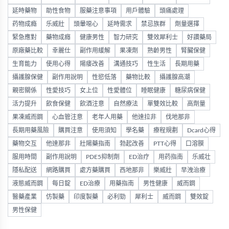
延時藥物
助性食物
服藥注意事項
用戶體驗
頭痛處理
药物成瘾
乐威壯
頭暈噁心
延時需求
禁忌族群
劑量選擇
緊急應對
藥物成癮
健康男性
智力研究
雙效犀利士
好讚藥局
原廠藥比較
幸麗仕
副作用緩解
果凍劑
熟齡男性
腎臟保健
生育能力
使用心得
陽痿改善
溝通技巧
性生活
長期用藥
攝護腺保健
副作用說明
性慾低落
藥物比較
攝護腺高潮
親密關係
性愛技巧
女上位
性愛體位
睡眠健康
糖尿病保健
活力提升
飲食保健
飲酒注意
自然療法
單雙效比較
高劑量
果凍威而鋼
心血管注意
老年人用藥
他達拉非
伐地那非
長期用藥風險
購買注意
使用須知
學名藥
療程規劃
Dcard心得
藥物交互
他達那非
壯陽藥指南
勃起改善
PTT心得
口溶膜
服用時間
副作用說明
PDE5抑制劑
ED治疗
用药指南
乐威壮
隱私配送
網路購買
處方藥購買
西地那非
樂威壯
早洩治療
液態威而鋼
每日錠
ED治療
用藥指南
男性健康
威而鋼
醫藥產業
仿製藥
印度製藥
必利勁
犀利士
威而鋼
雙效錠
男性保健