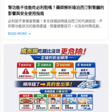
腎功能不佳能吃必利勁嗎？藥師解析達泊西汀對腎臟的
影響與安全使用指南
必利勁不會傷害腎臟！本文詳細說明達泊西汀的代謝途徑、不
同腎功能狀況的服用建議、劑量調整技巧，以及如何降低副作
用。由專業好讚藥局藥師提供完整用藥指南，幫助腎功能不佳
READ MORE →
者安全使用必利勁改善早洩問題。