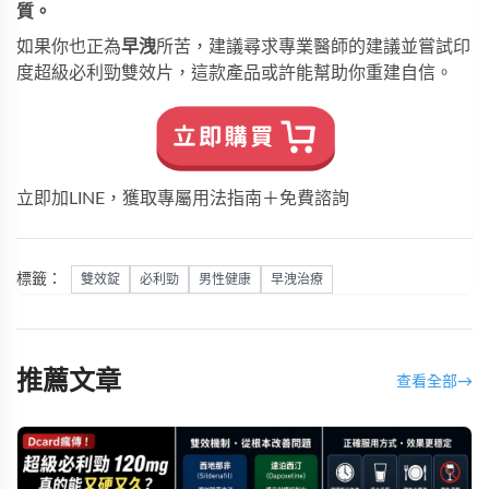
質。
如果你也正為
早洩
所苦，建議尋求專業醫師的建議並嘗試
印
度超級必利勁雙效片
，這款產品或許能幫助你重建自信。
立即加LINE，獲取專屬用法指南＋免費諮詢
標籤：
雙效錠
必利勁
男性健康
早洩治療
推薦文章
查看全部
→