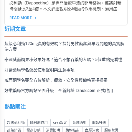
必利勁（Dapoxetine）是專門治療早洩的延時藥物，能將射精
時間延長2至4倍。本文詳細說明必利勁的作用機制、適用症
狀、正確服用時間，以及不同類型早洩的治療策略。了解為什
READ MORE →
麼有些人效果顯著、有些人卻沒有感覺，並掌握雙效療法與生
活調整的完整指南。
近期文章
超級必利勁120mg真的有效嗎？探討男性勃起與早洩問題的真實解
決方案
泰國威而鋼果凍效果好嗎？適合不想吞藥的人嗎？5個重點先看懂
好讚藥局學名藥品使用聲明與注意事項
威而鋼學名藥全方位解析：療效、安全性與價格真相揭密
好讚藥局官方網站全面升級：全新網址 zan68.com 正式啟用
熱點關注
超級必利勁
隔日副作用
SEO設定
系統通知
網站升級
詐騙辨識
電商促銷
消費陷阱
購物指南
血壓注意
服用禁忌