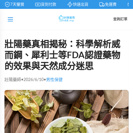
7天鑒賞
貨到付款
快速出貨
免運費
查詢訂單
壯陽藥真相揭秘：科學解析威
而鋼、犀利士等FDA認證藥物
的效果與天然成分迷思
壯陽藥師
•
2026/6/10
•
男性保健