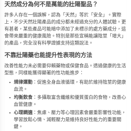
天然成分為何不是萬能的壯陽聖品？
許多人存在一個誤解，認為「天然」等於「安全」。實際
上，不少天然壯陽產品的成分都未經過充分的人體試驗。更
有甚者，某些產品可能暗中添加了未標示的處方藥成分，這
會帶來嚴重的健康風險。特別是那些宣稱能讓陰莖「增大」
的產品，完全沒有科學證據支持這類說法。
不靠壯陽藥也能提升性表現的方法
改善性能力未必需要仰賴藥物或保健食品。透過健康的生活
型態，同樣能獲得顯著的性功能進步：
規律運動
：促進全身血液循環，有助於維持陰莖的健康
血流。
均衡飲食
：多攝取富含纖維和優質蛋白的食物，改善心
血管健康。
心理調適
：焦慮、壓力等心理因素會嚴重影響性功能，
學習放鬆心情、減輕壓力是維持良好性能力的重要關
鍵。