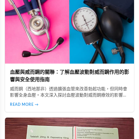
血壓與威而鋼的關聯：了解血壓波動對威而鋼作用的影
響與安全使用指南
威而鋼（西地那非）透過擴張血管來改善勃起功能，但同時會
影響全身血壓。本文深入探討血壓波動對威而鋼療效的影響，
分析低血壓、高血壓及血壓不穩定族群的使用風險，並提供真
READ MORE →
實案例參考。同時介紹正確安全的使用方法，包括用藥前測量
血壓、避免與降壓藥物併用、從低劑量開始等建議，幫助讀者
在兼顧安全的前提下提升性生活品質。