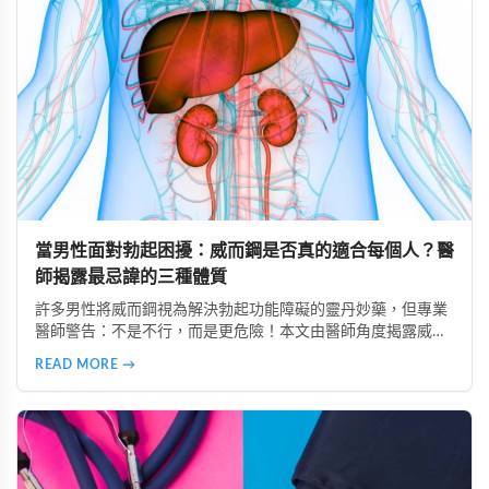
當男性面對勃起困擾：威而鋼是否真的適合每個人？醫
師揭露最忌諱的三種體質
許多男性將威而鋼視為解決勃起功能障礙的靈丹妙藥，但專業
醫師警告：不是不行，而是更危險！本文由醫師角度揭露威而
鋼最忌諱的三種體質：心血管疾病患者、中風病史者、嚴重肝
READ MORE →
腎功能不全者。了解這些風險，掌握安全使用原則，避免誤用
造成健康危害。