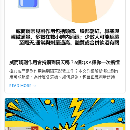
威而鋼副作用會持續到隔天嗎？6個Q&A讓你一次搞懂
擔心威而鋼副作用拖到隔天影響工作？本文詳細解析哪些副作
用可能延續、為什麼會這樣、如何避免。包含正確劑量建議、
實際案例分析，教你安全使用威而鋼，隔天照常上班不尷尬。
READ MORE →