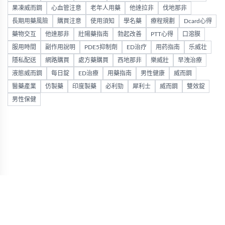
果凍威而鋼
心血管注意
老年人用藥
他達拉非
伐地那非
長期用藥風險
購買注意
使用須知
學名藥
療程規劃
Dcard心得
藥物交互
他達那非
壯陽藥指南
勃起改善
PTT心得
口溶膜
服用時間
副作用說明
PDE5抑制劑
ED治疗
用药指南
乐威壮
隱私配送
網路購買
處方藥購買
西地那非
樂威壯
早洩治療
液態威而鋼
每日錠
ED治療
用藥指南
男性健康
威而鋼
醫藥產業
仿製藥
印度製藥
必利勁
犀利士
威而鋼
雙效錠
男性保健