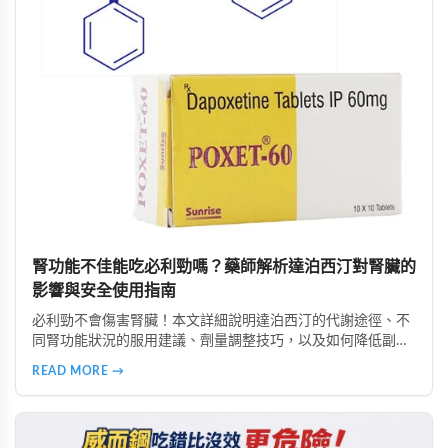
腎功能不佳能吃必利勁嗎？藥師解析達泊西汀對腎臟的
影響與安全使用指南
必利勁不會傷害腎臟！本文詳細說明達泊西汀的代謝途徑、不
同腎功能狀況的服用建議、劑量調整技巧，以及如何降低副作
用。由專業好讚藥局藥師提供完整用藥指南，幫助腎功能不佳
READ MORE →
者安全使用必利勁改善早洩問題。