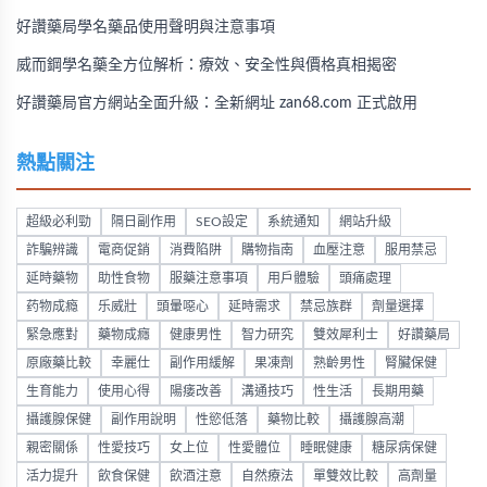
好讚藥局學名藥品使用聲明與注意事項
威而鋼學名藥全方位解析：療效、安全性與價格真相揭密
好讚藥局官方網站全面升級：全新網址 zan68.com 正式啟用
熱點關注
超級必利勁
隔日副作用
SEO設定
系統通知
網站升級
詐騙辨識
電商促銷
消費陷阱
購物指南
血壓注意
服用禁忌
延時藥物
助性食物
服藥注意事項
用戶體驗
頭痛處理
药物成瘾
乐威壯
頭暈噁心
延時需求
禁忌族群
劑量選擇
緊急應對
藥物成癮
健康男性
智力研究
雙效犀利士
好讚藥局
原廠藥比較
幸麗仕
副作用緩解
果凍劑
熟齡男性
腎臟保健
生育能力
使用心得
陽痿改善
溝通技巧
性生活
長期用藥
攝護腺保健
副作用說明
性慾低落
藥物比較
攝護腺高潮
親密關係
性愛技巧
女上位
性愛體位
睡眠健康
糖尿病保健
活力提升
飲食保健
飲酒注意
自然療法
單雙效比較
高劑量