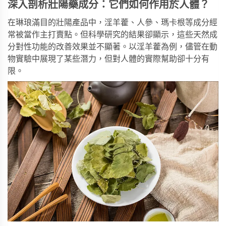
深入剖析壯陽藥成分：它們如何作用於人體？
在琳琅滿目的壯陽產品中，淫羊藿、人參、瑪卡根等成分經
常被當作主打賣點。但科學研究的結果卻顯示，這些天然成
分對性功能的改善效果並不顯著。以淫羊藿為例，儘管在動
物實驗中展現了某些潛力，但對人體的實際幫助卻十分有
限。