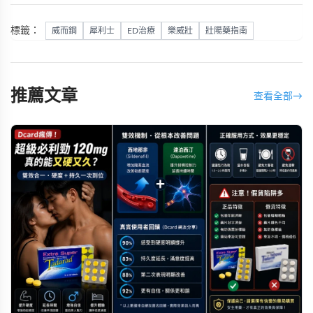
標籤：
威而鋼
犀利士
ED治療
樂威壯
壯陽藥指南
推薦文章
查看全部
→