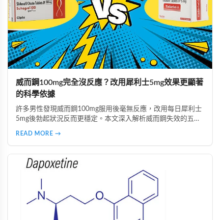
威而鋼100mg完全沒反應？改用犀利士5mg效果更顯著
的科學依據
許多男性發現威而鋼100mg服用後毫無反應，改用每日犀利士
5mg後勃起狀況反而更穩定。本文深入解析威而鋼失效的五大
主因，說明犀利士5mg每日錠的優勢，包括穩定血管反應、降
READ MORE →
低心理壓力、改善攝護腺問題等，並提供真實案例見證與專業
用藥建議。