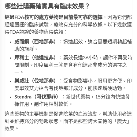
哪些壯陽藥確實具有臨床效果？
經過FDA核可的處方藥物是目前最可靠的選擇
，因為它們都
經過嚴謹的臨床試驗，療效有充分的科學依據。以下幾款獲
得FDA認證的藥物值得信賴：
威而鋼（西地那非）
：迅速起效，適合需要短期勃起輔
助的族群。
犀利士（他達拉非）
：藥效長達36小時，讓你不再受時
間限制。
印度犀利士
就是含有他達那非成分的選擇之
一。
樂威壯（伐地那非）
：受食物影響小，服用更方便。
印
度單效艾力達
含有伐地那非成分，能快速增硬助勃。
Stendra（阿伐那非）
：新世代藥物，15分鐘內快速發
揮作用，副作用相對較低。
這些藥物的主要機制是促進陰莖的血液流動，幫助使用者達
到並維持充分的勃起狀態，而不是那些誇大宣傳的「變大」
效果。