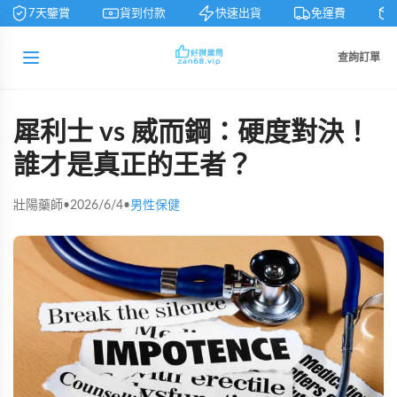
7天鑒賞
貨到付款
快速出貨
免運費
私
查詢訂單
犀利士 vs 威而鋼：硬度對決！
誰才是真正的王者？
壯陽藥師
•
2026/6/4
•
男性保健