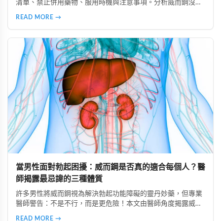
清單、禁止併用藥物、服用時機與注意事項。分析威而鋼沒效
的6大常見原因、高警訊副作用辨識、致命藥物組合避坑指
READ MORE →
南，以及如何透過生活調整提升效果，安全使用威而鋼。
當男性面對勃起困擾：威而鋼是否真的適合每個人？醫
師揭露最忌諱的三種體質
許多男性將威而鋼視為解決勃起功能障礙的靈丹妙藥，但專業
醫師警告：不是不行，而是更危險！本文由醫師角度揭露威而
鋼最忌諱的三種體質：心血管疾病患者、中風病史者、嚴重肝
READ MORE →