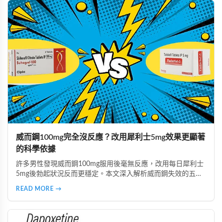
威而鋼100mg完全沒反應？改用犀利士5mg效果更顯著
的科學依據
許多男性發現威而鋼100mg服用後毫無反應，改用每日犀利士
5mg後勃起狀況反而更穩定。本文深入解析威而鋼失效的五大
主因，說明犀利士5mg每日錠的優勢，包括穩定血管反應、降
READ MORE →
低心理壓力、改善攝護腺問題等，並提供真實案例見證與專業
用藥建議。