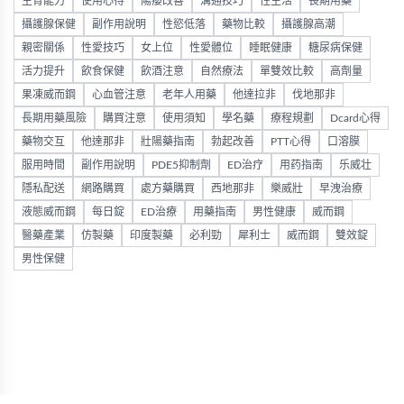
生育能力
使用心得
陽痿改善
溝通技巧
性生活
長期用藥
攝護腺保健
副作用說明
性慾低落
藥物比較
攝護腺高潮
親密關係
性愛技巧
女上位
性愛體位
睡眠健康
糖尿病保健
活力提升
飲食保健
飲酒注意
自然療法
單雙效比較
高劑量
果凍威而鋼
心血管注意
老年人用藥
他達拉非
伐地那非
長期用藥風險
購買注意
使用須知
學名藥
療程規劃
Dcard心得
藥物交互
他達那非
壯陽藥指南
勃起改善
PTT心得
口溶膜
服用時間
副作用說明
PDE5抑制劑
ED治疗
用药指南
乐威壮
隱私配送
網路購買
處方藥購買
西地那非
樂威壯
早洩治療
液態威而鋼
每日錠
ED治療
用藥指南
男性健康
威而鋼
醫藥產業
仿製藥
印度製藥
必利勁
犀利士
威而鋼
雙效錠
男性保健