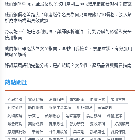
威而鋼100mg完全沒反應？改用犀利士5mg效果更顯著的科學依據
威而鋼價格差距大？印度版學名藥為何只需原廠1/10價格，深入解
析成本結構與藥效數據
腎功能不佳能吃必利勁嗎？藥師解析達泊西汀對腎臟的影響與安全
使用指南
威而鋼正確吃法與安全指南：30秒自我檢查、禁忌症狀、有效服用
策略全解析
好讚藥局評價完整分析：是詐騺嗎？安全性、產品品質與購買指南
熱點關注
詐騙辨識
電商促銷
消費陷阱
購物指南
血壓注意
服用禁忌
延時藥物
助性食物
服藥注意事項
用戶體驗
頭痛處理
药物成瘾
乐威壯
頭暈噁心
延時需求
禁忌族群
劑量選擇
緊急應對
藥物成癮
健康男性
智力研究
雙效犀利士
好讚藥局
原廠藥比較
幸麗仕
副作用緩解
果凍劑
熟齡男性
腎臟保健