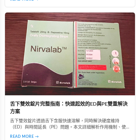
實案例參考。同時介紹正確安全的使用方法，包括用藥前測量
血壓、避免與降壓藥物併用、從低劑量開始等建議，幫助讀者
在兼顧安全的前提下提升性生活品質。
舌下雙效錠片完整指南：快速起效的ED與PE雙重解決
方案
舌下雙效錠片透過舌下含服快速溶解，同時解決硬度維持
（ED）與時間延長（PE）問題。本文詳細解析作用機制、使
用時機、注意事項、真偽辨識及好讚藥局的安全購買指南，助
READ MORE →
您正確使用並獲得最佳效果。