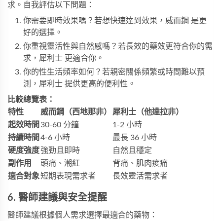
求。自我評估以下問題：
你需要即時效果嗎？若想快速達到效果，威而鋼 是更
好的選擇。
你重視靈活性與自然感嗎？若長效的藥效更符合你的需
求，犀利士 更適合你。
你的性生活頻率如何？若親密關係頻繁或時間難以預
測，犀利士 提供更高的便利性。
比較總覽表：
特性
威而鋼（西地那非）
犀利士（他達拉非）
起效時間
30-60 分鐘
1-2 小時
持續時間
4-6 小時
最長 36 小時
硬度強度
強勁且即時
自然且穩定
副作用
頭痛、潮紅
背痛、肌肉痠痛
適合對象
短期表現需求者
長效靈活需求者
6. 醫師建議與安全提醒
醫師建議根據個人需求選擇最適合的藥物：