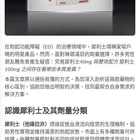
在勃起功能障礙（ED）的治療領域中，犀利士堪稱家喻戶
曉的明星產品。然而，面對琳瑯滿目的劑量選擇，許多男性
朋友難免會產生疑惑：究竟犀利士
40mg 與雙效配方
犀利士
100mg 之间存在著哪些本質差異？
本篇文章將以通俗易懂的方式，為您深入剖析這兩款藥物的
核心區別，協助您做出明智的決策，找到最契合自身需求的
解決方案。
認識犀利士及其劑量分類
犀利士（他達拉非）
透過促進血液流向陰莖的生理機制，協
助男性實現並維持滿意的勃起狀態。市面上有多種劑量可供
挑選，每種劑量都針對不同的症狀程度與個體需求而設計。