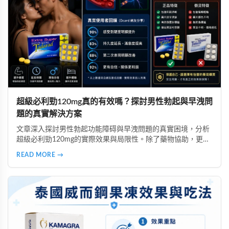
超級必利勁120mg真的有效嗎？探討男性勃起與早洩問
題的真實解決方案
文章深入探討男性勃起功能障碍與早洩問題的真實困境，分析
超級必利勁120mg的實際效果與局限性。除了藥物協助，更強
調自信心的重要性，並提醒讀者選擇正規渠道購買，避免假貨
READ MORE →
風險。