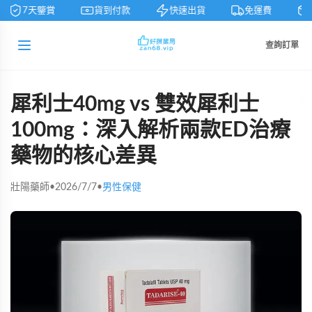
7天鑒賞
貨到付款
快速出貨
免運費
查詢訂單
犀利士40mg vs 雙效犀利士
100mg：深入解析兩款ED治療
藥物的核心差異
壯陽藥師
•
2026/7/7
•
男性保健