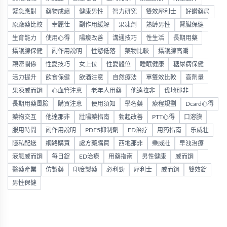
緊急應對
藥物成癮
健康男性
智力研究
雙效犀利士
好讚藥局
原廠藥比較
幸麗仕
副作用緩解
果凍劑
熟齡男性
腎臟保健
生育能力
使用心得
陽痿改善
溝通技巧
性生活
長期用藥
攝護腺保健
副作用說明
性慾低落
藥物比較
攝護腺高潮
親密關係
性愛技巧
女上位
性愛體位
睡眠健康
糖尿病保健
活力提升
飲食保健
飲酒注意
自然療法
單雙效比較
高劑量
果凍威而鋼
心血管注意
老年人用藥
他達拉非
伐地那非
長期用藥風險
購買注意
使用須知
學名藥
療程規劃
Dcard心得
藥物交互
他達那非
壯陽藥指南
勃起改善
PTT心得
口溶膜
服用時間
副作用說明
PDE5抑制劑
ED治疗
用药指南
乐威壮
隱私配送
網路購買
處方藥購買
西地那非
樂威壯
早洩治療
液態威而鋼
每日錠
ED治療
用藥指南
男性健康
威而鋼
醫藥產業
仿製藥
印度製藥
必利勁
犀利士
威而鋼
雙效錠
男性保健