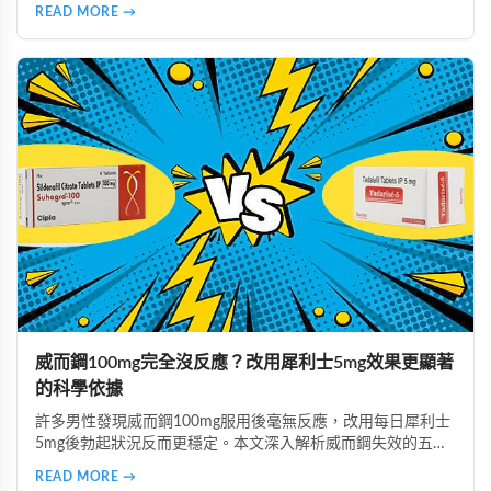
實際案例分析，教你安全使用威而鋼，隔天照常上班不尷尬。
READ MORE →
威而鋼100mg完全沒反應？改用犀利士5mg效果更顯著
的科學依據
許多男性發現威而鋼100mg服用後毫無反應，改用每日犀利士
5mg後勃起狀況反而更穩定。本文深入解析威而鋼失效的五大
主因，說明犀利士5mg每日錠的優勢，包括穩定血管反應、降
READ MORE →
低心理壓力、改善攝護腺問題等，並提供真實案例見證與專業