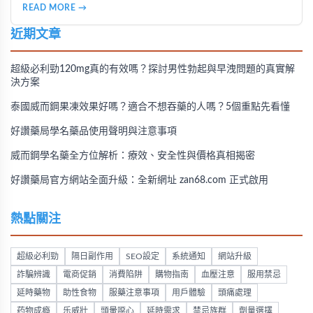
狀、正確服用時間，以及不同類型早洩的治療策略。了解為什
READ MORE →
麼有些人效果顯著、有些人卻沒有感覺，並掌握雙效療法與生
活調整的完整指南。
近期文章
超級必利勁120mg真的有效嗎？探討男性勃起與早洩問題的真實解
決方案
泰國威而鋼果凍效果好嗎？適合不想吞藥的人嗎？5個重點先看懂
好讚藥局學名藥品使用聲明與注意事項
威而鋼學名藥全方位解析：療效、安全性與價格真相揭密
好讚藥局官方網站全面升級：全新網址 zan68.com 正式啟用
熱點關注
超級必利勁
隔日副作用
SEO設定
系統通知
網站升級
詐騙辨識
電商促銷
消費陷阱
購物指南
血壓注意
服用禁忌
延時藥物
助性食物
服藥注意事項
用戶體驗
頭痛處理
药物成瘾
乐威壯
頭暈噁心
延時需求
禁忌族群
劑量選擇