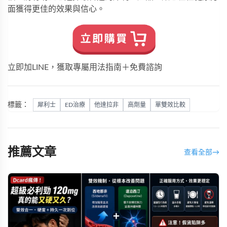
面獲得更佳的效果與信心。
立即加LINE，獲取專屬用法指南＋免費諮詢
標籤：
犀利士
ED治療
他達拉非
高劑量
單雙效比較
推薦文章
查看全部
→