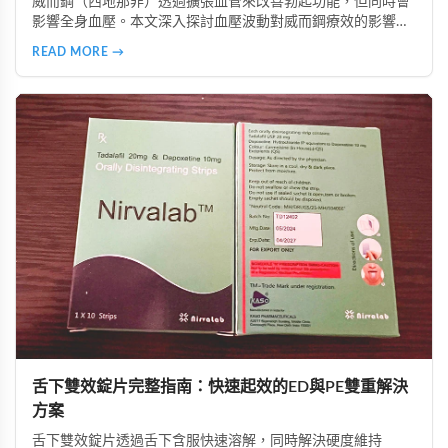
威而鋼（西地那非）透過擴張血管來改善勃起功能，但同時會
影響全身血壓。本文深入探討血壓波動對威而鋼療效的影響，
分析低血壓、高血壓及血壓不穩定族群的使用風險，並提供真
READ MORE →
實案例參考。同時介紹正確安全的使用方法，包括用藥前測量
血壓、避免與降壓藥物併用、從低劑量開始等建議，幫助讀者
在兼顧安全的前提下提升性生活品質。
舌下雙效錠片完整指南：快速起效的ED與PE雙重解決
方案
舌下雙效錠片透過舌下含服快速溶解，同時解決硬度維持