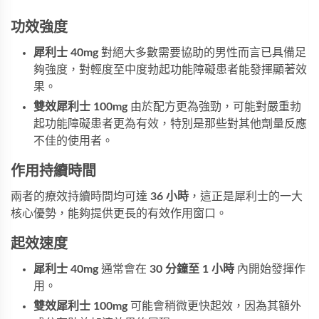
功效強度
犀利士 40mg
對絕大多數需要協助的男性而言已具備足
夠強度，對輕度至中度勃起功能障礙患者能發揮顯著效
果。
雙效犀利士 100mg
由於配方更為強勁，可能對嚴重勃
起功能障礙患者更為有效，特別是那些對其他劑量反應
不佳的使用者。
作用持續時間
兩者的療效持續時間均可達
36 小時
，這正是犀利士的一大
核心優勢，能夠提供更長的有效作用窗口。
起效速度
犀利士 40mg
通常會在
30 分鐘至 1 小時
內開始發揮作
用。
雙效犀利士 100mg
可能會稍微更快起效，因為其額外