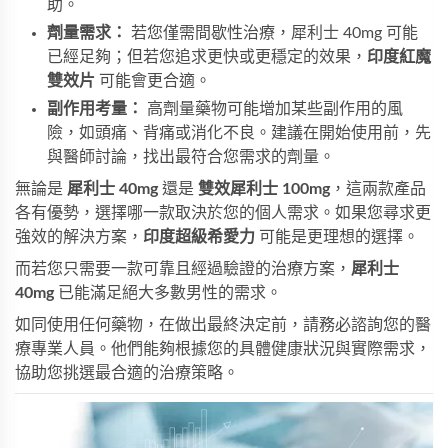
助。
劑量需求：
若您僅需間歇性治療，犀利士 40mg 可能
已經足夠；但若您追求更快或更穩定的效果，
印度紅魔
雙效片
可能會更合適。
副作用考量：
高劑量藥物可能增加某些副作用的風
險，如頭痛、背痛或消化不良。建議在開始使用前，先
與醫師討論，找出最符合您需求的劑量。
無論是
犀利士 40mg
還是
雙效犀利士 100mg
，這兩款產品
各有優勢，選擇哪一款取決於您的個人需求。如果您尋求更
強效的解決方案，
印度超級希愛力
可能是更理想的選擇。
而若您只需要一款可靠且經過驗證的治療方案，
犀利士
40mg
已能滿足絕大多數男性的需求。
如同使用任何藥物，在做出最終決定前，請務必諮詢您的醫
療專業人員。他們能夠根據您的具體健康狀況與實際需求，
協助您挑選最合適的治療策略。