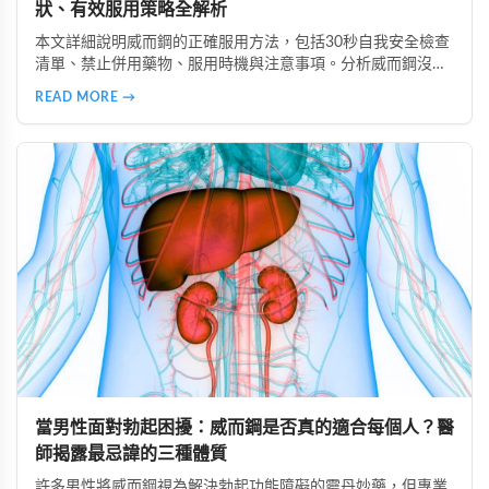
狀、有效服用策略全解析
本文詳細說明威而鋼的正確服用方法，包括30秒自我安全檢查
清單、禁止併用藥物、服用時機與注意事項。分析威而鋼沒效
的6大常見原因、高警訊副作用辨識、致命藥物組合避坑指
READ MORE →
南，以及如何透過生活調整提升效果，安全使用威而鋼。
當男性面對勃起困擾：威而鋼是否真的適合每個人？醫
師揭露最忌諱的三種體質
許多男性將威而鋼視為解決勃起功能障礙的靈丹妙藥，但專業