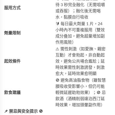
待 3 秒完全融化（无需咀嚼
服用方式
或吞服）；融化後无需喝
水，黏膜自行吸收
🔰 每日最大劑量 1 片，24
小時內不可重複服用（雙效
劑量限制
成分叠加，避免超量增加副
作用風險）
⚠️ 需性刺激（如愛撫、親密
互動）才會勃起，非自動起
起效條件
效，避免公共場合尷尬；延
時效果需性刺激誘發，刺激
愈大，延時效果愈明顯
🚫 避免高油脂食物（雖智慧
膜吸收受影響小，但仍可能
飲食建議
輕微延遲助勃效果）；🚫 忌
飲酒（酒精削弱達泊西汀延
時效果，增加頭暈副作用）
📌 禁忌與安全提示 🚫