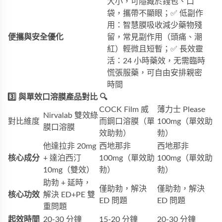
大小，可隱藏於錢包、口
袋，攜帶不顯眼；✅ 低副作
用：智慧膜吸收減少藥物殘
便攜與安全優化
留，常見副作用（頭痛、潮
紅）輕微且短暫；✅ 長效靈
活：24 小時藥效，无需臨時
慌張服藥，可自由安排親密
時間
3️⃣ 與單效口溶膜產品對比 🔍
COCK Film 威
薄力士 Please
Nirvalab 雙效綠
對比維度
而鋼口溶膜（單
100mg（單效助
膜口溶膜
效助勃）
勃）
他達拉非 20mg
西地那非
西地那非
核心成分
+ 達泊西汀
100mg（單效助
100mg（單效助
10mg（雙效）
勃）
勃）
助勃 + 延時，
僅助勃，解決
僅助勃，解決
核心功效
解決 ED+PE 雙
ED 問題
ED 問題
重問題
起效時間
20-30 分鐘
15-20 分鐘
20-30 分鐘