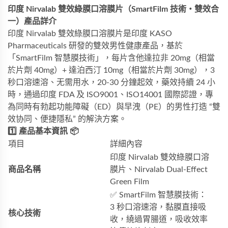
印度 Nirvalab 雙效綠膜口溶膜片（SmartFilm 技術・雙效合
一）產品詳介
印度 Nirvalab 雙效綠膜口溶膜片是印度 KASO
Pharmaceuticals 研發的雙效男性健康產品，基於
「SmartFilm 智慧膜技術」，每片含他達拉非 20mg（相當
於片劑 40mg）+ 達泊西汀 10mg（相當於片劑 30mg），3
秒口溶速溶、无需用水，20-30 分鐘起效，藥效持續 24 小
時，通過印度 FDA 及 ISO9001、ISO14001 國際認證，專
為同時有勃起功能障礙（ED）與早洩（PE）的男性打造 “雙
效协同、便捷隱私” 的解決方案。
1️⃣ 產品基本資訊 📦
項目
詳細內容
印度 Nirvalab 雙效綠膜口溶
商品名稱
膜片、Nirvalab Dual-Effect
Green Film
✅ SmartFilm 智慧膜技術：
3 秒口溶速溶，黏膜直接吸
核心技術
收，繞過胃腸道，吸收效率