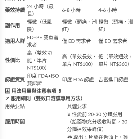
24 小時（最
藥效持續
6-8 小時
4-6 小時
長）
輕微（低風
輕微（頭痛、潮
輕微（頭痛、潮
副作用
險）
紅）
紅）
ED+PE 雙重需
適用人群
僅 ED 需求者
僅 ED 需求者
求者
高（雙效功
高（單效長效，
低（單效短效，
性價比
能，單片
單片 NT$100）
單片 NT$360）
NT$100）
印度 FDA+ISO
認證資質
印度 FDA 認證
吉富進口認證
雙認證
4️⃣ 用法用量與注意事項 💊
📌 服用細則（雙效口溶膜專用方法）
用藥要點
具體要求
⌛ 性愛前 20-30 分鐘服用
服用時間
（給藥物充分吸收時間，30
分鐘達效果峰值）
👅 取出 1 片放在舌頭上，等