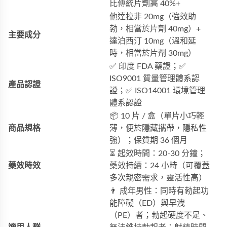
比傳統片劑高 40%+
他達拉非 20mg（強效助
勃，相當於片劑 40mg）+
主要成分
達泊西汀 10mg（溫和延
時，相當於片劑 30mg）
✅ 印度 FDA 藥證；✅
ISO9001 質量管理體系認
產品認證
證；✅ ISO14001 環境管理
體系認證
📦 10 片 / 盒（單片小巧輕
商品規格
薄，便於隱藏攜帶，隱私性
強）；保質期 36 個月
⏳ 起效時間：20-30 分鐘；
藥效時效
藥效持續：24 小時（可覆蓋
多次親密需求，靈活性高）
👨 成年男性：同時有勃起功
能障礙（ED）與早洩
（PE）者；勃起硬度不足、