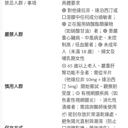
禁忌人群 / 事項
具體要求
🔴 對他達拉非、達泊西汀或
口溶膜中任何成分過敏者；
🔴 正在服用硝酸酯類藥物
（如硝酸甘油）者；🔴 患嚴
嚴禁人群
重心臟病、中風病史、未控
制高 / 低血壓者；🔴 未成年
人（未滿 18 歲）、婦女及
哺乳期女性
🟡 65 歲以上老人、嚴重肝
腎功能不全者：需從半片
（他達拉非 10mg + 達泊西
慎用人群
汀 5mg）開始嘗試，觀察耐
受度；🟡 有視網膜疾病（如
色素性視網膜炎）、消化性
潰瘍者：需諮詢醫師後使用
📦 密封存放於常溫乾燥處，
避免陽光直射與潮濕（防止