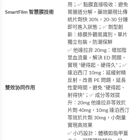
用；✅ 黏膜直接吸收：避免
SmartFilm 智慧膜技術
胃腸道分解，藥效顯現比傳
統片劑快 30%，20-30 分鐘
即可進入狀態；✅ 劑型創
新：綠膜外觀易識別，單片
獨立包裝，防潮保鮮
✅ 他達拉非 20mg：增加陰
莖血流量，解決 ED 問題，
實現 “硬得起、硬得久”；✅
達泊西汀 10mg：延緩射精
反射，改善 PE 問題，延長
雙效协同作用
性愛時間，避免 “硬得起、
射得快”；✅ 成分等效提
升：20mg 他達拉非等效於
片劑 40mg，10mg 達泊西汀
等效於片劑 30mg，小劑量
實現高效果
✅ 小巧設計：體積如指甲蓋