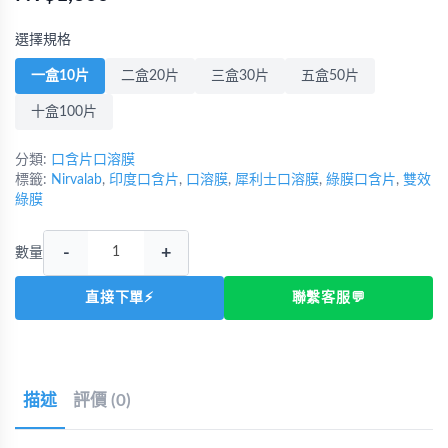
選擇規格
一盒10片
二盒20片
三盒30片
五盒50片
十盒100片
分類:
口含片口溶膜
標籤:
Nirvalab
,
印度口含片
,
口溶膜
,
犀利士口溶膜
,
綠膜口含片
,
雙效
綠膜
-
+
數量
直接下單⚡
聯繫客服💬
描述
評價 (0)