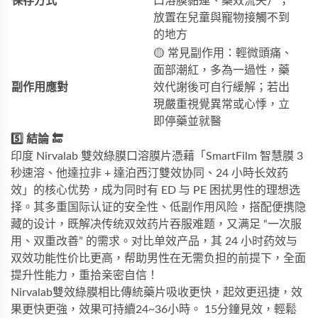
保存方式
口溶膜黏連、藥效流失）；
放置在兒童與寵物接觸不到
的地方
🟡 常見副作用：輕微頭痛、
面部潮紅，多為一過性，藥
副作用應對
效代謝後可自行緩解；若出
現嚴重視覺異常或心悸，立
即停藥並就醫
5️⃣ 結論 🔚
印度 Nirvalab 雙效綠膜口溶膜片憑藉「SmartFilm 智慧膜 3
秒速溶、他達拉非 + 達泊西汀雙效协同、24 小時长效药
效」的核心优势，成为同时有 ED 与 PE 困扰男性的理想选
择。其多重国际认证的安全性、低副作用风险，搭配便携隐
藏的设计，既解决传统双效药片吞服难题，又满足 “一次服
用、双重改善” 的需求。对比单效产品，其 24 小时药效与
双效功能性价比更高，帮助男性在无需负担的前提下，全面
提升性能力，重拾亲密自信！
Nirvalab雙效綠膜相比傳統藥片吸收更快，起效更迅捷，效
果更快更強，效果可持續24~36小時。 15分鐘見效，輕鬆