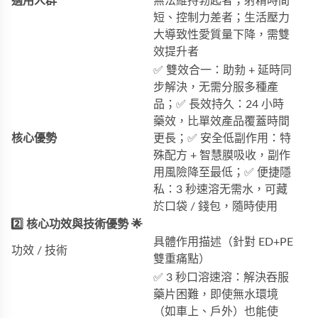
適用人群
無法維持勃起者；射精時間
短、控制力差者；生活壓力
大導致性愛質量下降，需雙
效提升者
✅ 雙效合一：助勃 + 延時同
步解決，无需分服多種產
品；✅ 長效持久：24 小時
藥效，比單效產品覆蓋時間
核心優勢
更長；✅ 安全低副作用：特
殊配方 + 智慧膜吸收，副作
用風險降至最低；✅ 便捷隱
私：3 秒速溶无需水，可藏
於口袋 / 錢包，隨時使用
2️⃣ 核心功效與技術優勢 🌟
具體作用描述（針對 ED+PE
功效 / 技術
雙重痛點）
✅ 3 秒口溶速溶：解決吞服
藥片困難，即使無水環境
（如車上、戶外）也能使