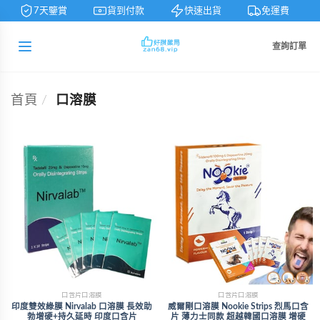
7天鑒賞
貨到付款
快速出貨
免運費
查詢訂單
首頁
/
口溶膜
口含片口溶膜
口含片口溶膜
印度雙效綠膜 Nirvalab 口溶膜 長效助
威爾剛口溶膜 Nookie Strips 烈馬口含
勃增硬+持久延時 印度口含片
片 薄力士同款 超越韓國口溶膜 增硬