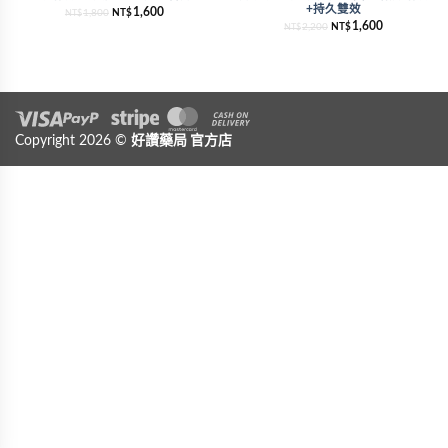
+持久雙效
1,600
1,800
NT$
NT$
1,600
2,200
NT$
NT$
Visa
Copyright 2026 ©
PayPal
Stripe
好讚藥局
MasterCard
官方店
Cash On Delivery