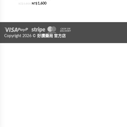
1,600
1,800
NT$
NT$
Visa
Copyright 2026 ©
PayPal
Stripe
好讚藥局
MasterCard
官方店
Cash On Delivery