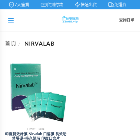
7天鑒賞
貨到付款
快速出貨
免運費
查詢訂單
首頁
/
NIRVALAB
口含片口溶膜
印度雙效綠膜 Nirvalab 口溶膜 長效助
勃增硬+持久延時 印度口含片