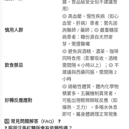
據，食品級安全但不建議食
用）
🟡 高血壓、慢性疾病（如心
血管、肝病）患者：需先諮
慎用人群
詢醫師 / 藥師；🟡 嚴重糖尿
病患者：糖份源自天然麥
芽，需遵醫囑
🟡 避免與酒精、濃茶、咖啡
同時食用（影響吸收，酒精
飲食禁忌
需間隔 4 小時以上）；🟡 不
建議與西藥同服，需間隔 2
小時
🟡 過敏性體質、體內化學物
積累多、五臟機制異常者，
好轉反應應對
可能出現輕微瞑眩反應（如
燥熱、乏力），多喝水休息
即可，屬身體調理正常現象
5️⃣ 常見問題解答（FAQ） ❓
❓ 服用汗馬紅糖版會有依賴性嗎？