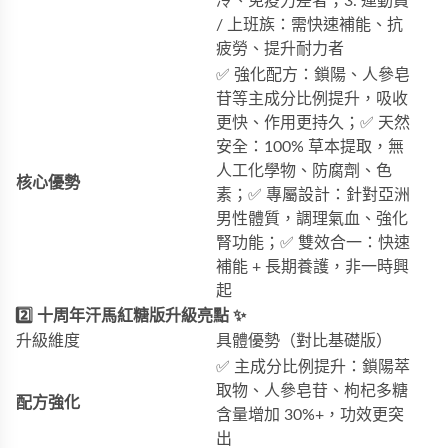
冷、免疫力差者；3. 運動員
/ 上班族：需快速補能、抗
疲勞、提升耐力者
✅ 強化配方：鎖陽、人參皂
苷等主成分比例提升，吸收
更快、作用更持久；✅ 天然
安全：100% 草本提取，無
人工化學物、防腐劑、色
核心優勢
素；✅ 專屬設計：針對亞洲
男性體質，調理氣血、強化
腎功能；✅ 雙效合一：快速
補能 + 長期養護，非一時興
起
2️⃣ 十周年汗馬紅糖版升級亮點 ✨
升級維度
具體優勢（對比基礎版）
✅ 主成分比例提升：鎖陽萃
取物、人參皂苷、枸杞多糖
配方強化
含量增加 30%+，功效更突
出