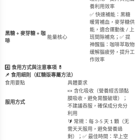
養利用效率
✅ 快速補能：黑糖
暖胃補血，麥芽糖供
能，適合運動後 / 上
黑糖 + 麥芽糖 + 咖
能量核心
班間隙補充；✅ 提
啡
神醒腦：咖啡萃取物
缓解腦疲勞，提升工
作效率
4️⃣ 食用方式與注意事項 💊
📌 食用細則（紅糖版專屬方法）
食用要點
具體要求
🍬 含化吸收（營養經舌頭黏
膜吸收，避免胃酸破壞）；
服用方式
不建議吞服，確保成分充分
利用
🔰 常規：每 3-5 天 1 顆（无
需天天服用，避免營養過
剩）；✅ 最佳時間：早上空