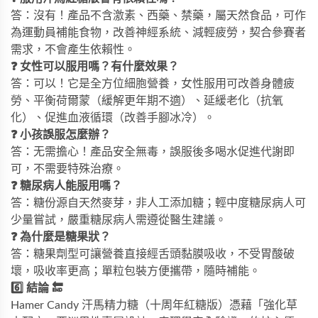
答：沒有！產品不含激素、西藥、禁藥，屬天然食品，可作
為運動員補能食物，改善神經系統、減輕疲勞，契合參賽者
需求，不會產生依賴性。
❓ 女性可以服用嗎？有什麼效果？
答：可以！它是全方位細胞營養，女性服用可改善身體疲
勞、平衡荷爾蒙（緩解更年期不適）、延緩老化（抗氧
化）、促進血液循環（改善手腳冰冷）。
❓ 小孩誤服怎麼辦？
答：无需擔心！產品安全無毒，誤服後多喝水促進代謝即
可，不需要特殊治療。
❓ 糖尿病人能服用嗎？
答：糖份源自天然麥芽，非人工添加糖；輕中度糖尿病人可
少量嘗試，嚴重糖尿病人需遵從醫生建議。
❓ 為什麼是糖果狀？
答：糖果劑型可讓營養直接經舌頭黏膜吸收，不受胃酸破
壞，吸收率更高；單粒包裝方便攜帶，隨時補能。
6️⃣ 結論 🔚
Hamer Candy 汗馬精力糖（十周年紅糖版）憑藉「強化草