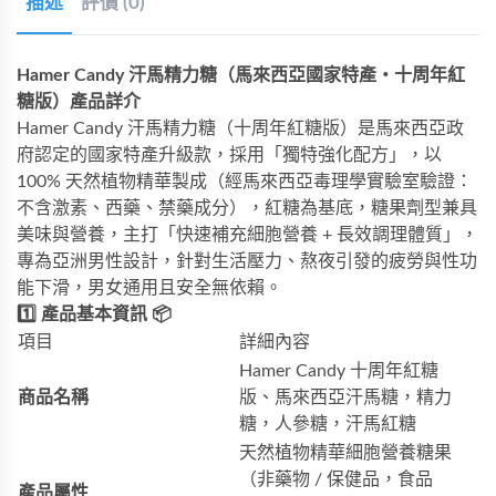
描述
評價 (0)
Hamer Candy 汗馬精力糖（馬來西亞國家特產・十周年紅
糖版）產品詳介
Hamer Candy 汗馬精力糖（十周年紅糖版）是馬來西亞政
府認定的國家特產升級款，採用「獨特強化配方」，以
100% 天然植物精華製成（經馬來西亞毒理學實驗室驗證：
不含激素、西藥、禁藥成分），紅糖為基底，糖果劑型兼具
美味與營養，主打「快速補充細胞營養 + 長效調理體質」，
專為亞洲男性設計，針對生活壓力、熬夜引發的疲勞與性功
能下滑，男女通用且安全無依賴。
1️⃣ 產品基本資訊 📦
項目
詳細內容
Hamer Candy 十周年紅糖
商品名稱
版、馬來西亞汗馬糖，精力
糖，人參糖，汗馬紅糖
天然植物精華細胞營養糖果
（非藥物 / 保健品，食品
產品屬性