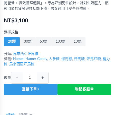
胞營養 + 長效調理體質」，專為亞洲男性設計，針對生活壓力、熬
夜引發的疲勞與性功能下滑，男女通用且安全無依賴。
NT$3,100
選擇規格
20顆
30顆
50顆
100顆
10顆
分類:
馬來西亞汗馬糖
標籤:
Hamer
,
Hamer Candy
,
人參糖
,
悍馬糖
,
汗馬糖
,
汗馬紅糖
,
精力
糖
,
馬來西亞汗馬糖
-
+
數量
直接下單⚡
聯繫客服💬