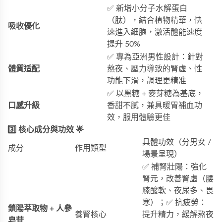
✅ 新增小分子水解蛋白
（肽），結合植物精華，快
吸收優化
速進入細胞，激活體能速度
提升 50%
✅ 專為亞洲男性設計：針對
體質适配
熬夜、壓力導致的腎虛、性
功能下滑，調理更精准
✅ 以黑糖 + 麥芽糖為基底，
口感升級
香甜不膩，兼具暖胃補血功
效，服用體驗更佳
3️⃣ 核心成分與功效 🌟
具體功效（分男女 /
成分
作用類型
場景呈現）
✅ 補腎壯陽：強化
腎元，改善腎虛（腰
膝酸軟、夜尿多、畏
寒）；✅ 抗疲勞：
鎖陽萃取物 + 人參
養腎核心
提升精力，緩解熬夜
皂苷