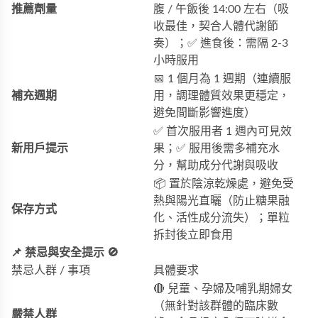
推薦劑量
腹 / 午飯後 14:00 左右（吸
收最佳，契合人體代謝節
奏）；✅ 進食後：需隔 2-3
小時服用
📅 1 個月為 1 週期（連續服
補充週期
用，調理體質效果更穩定，
避免間斷影響進度）
✅ 首次服用者 1 週內可見效
新用戶提示
果；✅ 服用後需多補充水
分，幫助成分代謝與吸收
📦 置於陰涼乾燥處，避免受
熱與陽光直曬（防止糖果融
保存方式
化、活性成分流失）；單粒
拆封後立即食用
📌 禁忌與安全提示 🚫
禁忌人群 / 事項
具體要求
🔴 兒童、孕婦及哺乳期婦女
（無針對該群體的臨床數
嚴禁人群