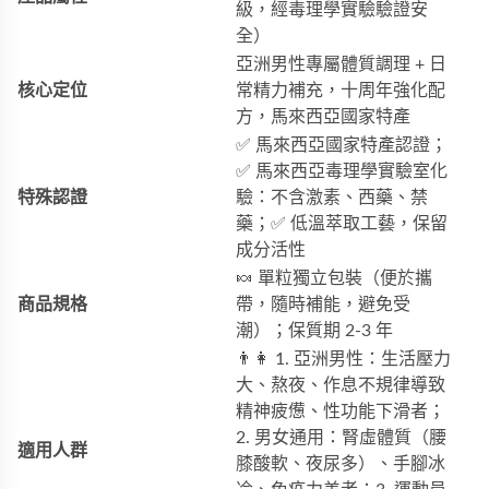
級，經毒理學實驗驗證安
全）
亞洲男性專屬體質調理 + 日
核心定位
常精力補充，十周年強化配
方，馬來西亞國家特產
✅ 馬來西亞國家特產認證；
✅ 馬來西亞毒理學實驗室化
特殊認證
驗：不含激素、西藥、禁
藥；✅ 低溫萃取工藝，保留
成分活性
🍬 單粒獨立包裝（便於攜
商品規格
帶，隨時補能，避免受
潮）；保質期 2-3 年
👨👩 1. 亞洲男性：生活壓力
大、熬夜、作息不規律導致
精神疲憊、性功能下滑者；
2. 男女通用：腎虛體質（腰
適用人群
膝酸軟、夜尿多）、手腳冰