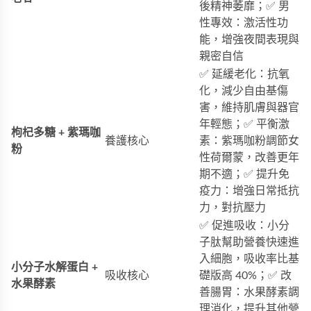
後精神萎靡；✅ 男
性專效：激活性功
能，增強夜間表現與
親密自信
✅ 延緩老化：抗氧
化，減少自由基傷
害，維持肌膚與器官
年輕態；✅ 平衡激
枸杞多糖 + 紫瑪咖
養護核心
素：紫瑪咖粉調節女
粉
性荷爾蒙，改善更年
期不適；✅ 提升免
疫力：增強日常抵抗
力，對抗壓力
✅ 促進吸收：小分
子肽幫助營養快速進
入細胞，吸收率比基
小分子水解蛋白 +
吸收核心
礎版高 40%；✅ 改
水果酵素
善腸胃：水果酵素調
理消化，提升其他營