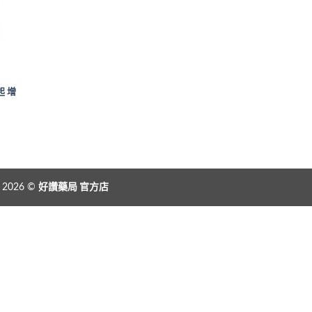
起 增
t 2026 ©
好讚藥局
官方店
ry