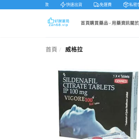
7天鑒賞
貨到付款
快速出貨
免運費
私密
首頁
購買藥品
用藥資訊
關
首頁
/
威格拉