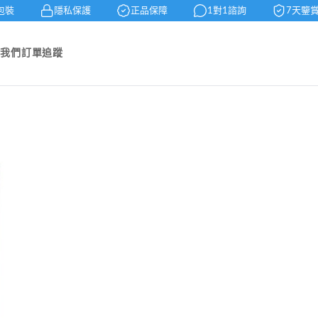
包裝
隱私保護
正品保障
1對1諮詢
7天鑒賞
於我們
訂單追蹤