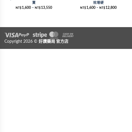
賣
效增硬
1,600
–
13,550
1,600
–
12,800
NT$
NT$
NT$
NT$
Visa
Copyright 2026 ©
PayPal
Stripe
好讚藥局
MasterCard
官方店
Cash On Delivery