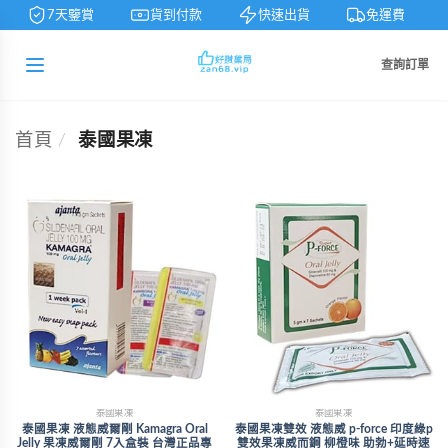
7天鑒賞
貨到付款
快速出貨
免運費
查詢訂單
首頁
/
泰國果凍
泰國果凍
泰國果凍
泰國果凍 液態威爾剛 Kamagra Oral
泰國果凍雙效 液態威 p-force 印度綠p
Jelly 果凍威爾剛 7入盒裝 台灣正品專
雙效果凍威而鋼 柳橙味 助勃+延時速