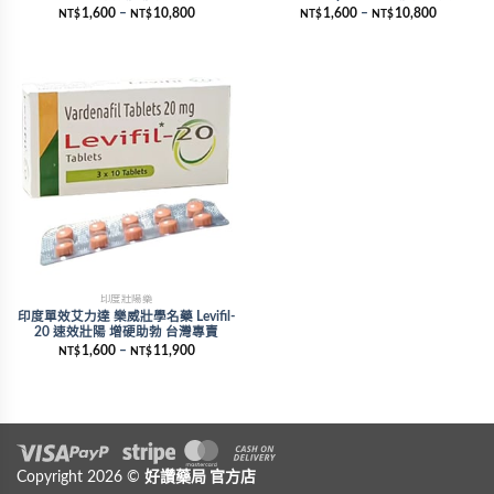
1,600
–
10,800
1,600
–
10,800
NT$
NT$
NT$
NT$
印度壯陽藥
印度單效艾力達 樂威壯學名藥 Levifil-
20 速效壯陽 增硬助勃 台灣專賣
1,600
–
11,900
NT$
NT$
Visa
Copyright 2026 ©
PayPal
Stripe
好讚藥局
MasterCard
官方店
Cash On Delivery