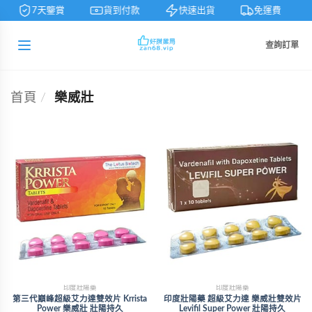
7天鑒賞
貨到付款
快速出貨
免運費
查詢訂單
首頁
/
樂威壯
印度壯陽藥
印度壯陽藥
第三代巔峰超級艾力達雙效片 Krrista
印度壯陽藥 超級艾力達 樂威壯雙效片
Power 樂威壯 壯陽持久
Levifil Super Power 壯陽持久