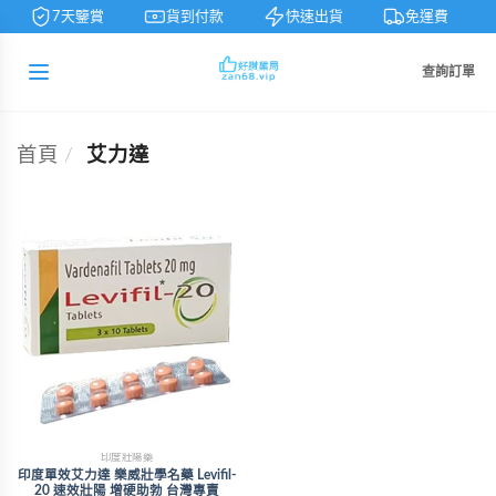
7天鑒賞
貨到付款
快速出貨
免運費
查詢訂單
首頁
/
艾力達
印度壯陽藥
印度單效艾力達 樂威壯學名藥 Levifil-
20 速效壯陽 增硬助勃 台灣專賣