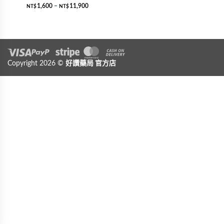
1,600
–
11,900
NT$
NT$
Visa
Copyright 2026 ©
PayPal
Stripe
好讚藥局
MasterCard
官方店
Cash On Delivery