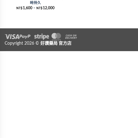
時持久
1,600
–
12,000
NT$
NT$
Visa
Copyright 2026 ©
PayPal
Stripe
好讚藥局
MasterCard
官方店
Cash On Delivery