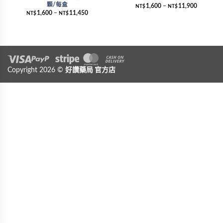
顆/每盒
1,600
–
11,900
NT$
NT$
1,600
–
11,450
NT$
NT$
Visa
Copyright 2026 ©
PayPal
Stripe
好讚藥局
MasterCard
官方店
Cash On Delivery