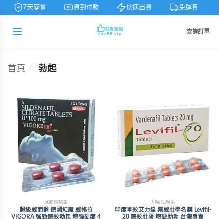
7天鑒賞
貨到付款
快速出貨
免運費
查詢訂單
首頁
/
勃起
威而鋼類型
印度壯陽藥
超級威而鋼 德國紅魔 威格拉
印度單效艾力達 樂威壯學名藥 Levifil-
VIGORA 強勁速效勃起 增強硬度 4
20 速效壯陽 增硬助勃 台灣專賣