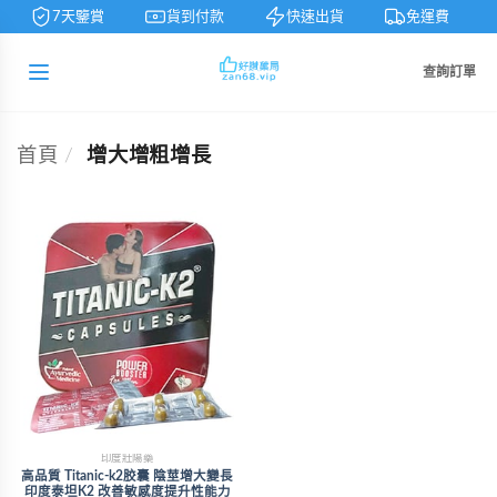
7天鑒賞
貨到付款
快速出貨
免運費
查詢訂單
首頁
/
增大增粗增長
印度壯陽藥
高品質 Titanic-k2胶囊 陰莖增大變長
印度泰坦K2 改善敏感度提升性能力