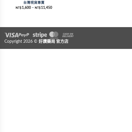
台灣現貨專賣
1,600
–
11,450
NT$
NT$
Visa
Copyright 2026 ©
PayPal
Stripe
好讚藥局
MasterCard
官方店
Cash On Delivery