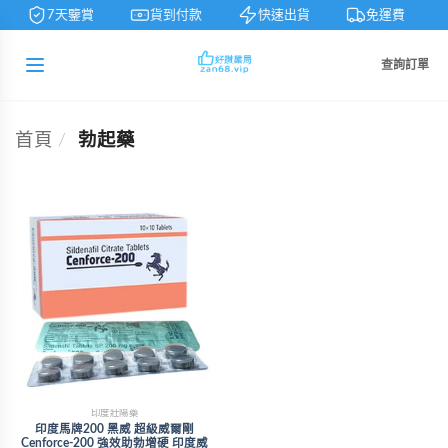
7天鑒賞
貨到付款
快速出貨
免運費
查詢訂單
首頁
/
勃起藥
印度壯陽藥
印度馬牌200 黑威 超級威爾剛
Cenforce-200 強效助勃增硬 印度威