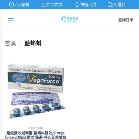
7天鑒賞
貨到付款
快速出貨
免運費
查詢訂單
首頁
/
藍蝌蚪
印度壯陽藥
超級雙效威爾剛 藍蝌蚪雙效片 Vega
Force 200mg 助勃增硬+持久延時雙效