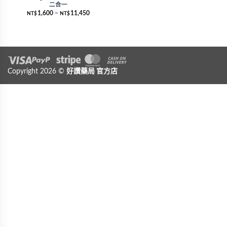
二合一
1,600
–
11,450
NT$
NT$
Visa
Copyright 2026 ©
PayPal
Stripe
好讚藥局
MasterCard
官方店
Cash On Delivery